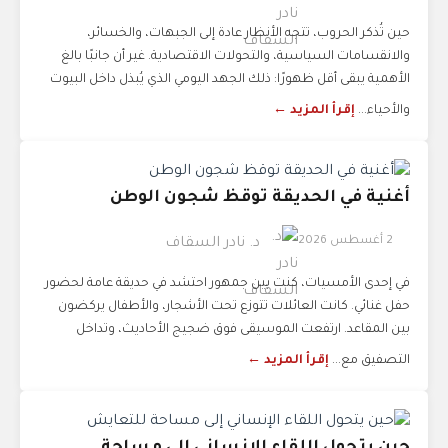
حين تُذكر الحروب، تتجه الأنظار عادة إلى الجبهات، والخسائر،
والانقسامات السياسية، والتحولات الاقتصادية. غير أن جانبًا بالغ
الأهمية يبقى أقل ظهورًا: ذلك الجهد اليومي الذي يُبذل داخل البيوت
والأحياء...
إقرأ المزيد ←
أغنية في الحديقة توقظ شجون الوطن
2 أغسطس 2026
د. نادر السقاف
في إحدى الأمسيات، كنت بين جمهور احتشد في حديقة عامة لحضور
حفل غنائي. كانت العائلات تتوزع تحت الأشجار، والأطفال يركضون
بين المقاعد. ارتفعت الموسيقى فوق ضجيج الأحاديث، وتداخل
التصفيق مع...
إقرأ المزيد ←