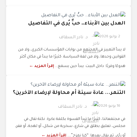
العدل بين الأبناء… حبٌّ يُرى في التفاصيل
2 يوليو 2026
د. نادر السقاف
لا يبدأ التمييز في المجتمع من بوابات المؤسسات الكبرى، ولا من
القوانين وحدها، ولا من لغة السياسة. كثيرًا ما يبدأ في مكان أكثر
هدوءًا وقربًا: داخل البيت. يبدأ حين يسمع...
إقرأ المزيد ←
التنمر... عادة سيئة أم محاولة لإرضاء الآخرين؟
16 يونيو 2026
د. نادر السقاف
في مجتمعاتنا، كثيرًا ما تبدأ القسوة بكلمة عابرة. نكتة تقال في
مجلس، تعليق يطلق في شارع، سخرية من شكل، أو لهجة، أو فقر،
أو رأي، ثم يقال بعدها: “كنا نمزح”....
إقرأ المزيد ←