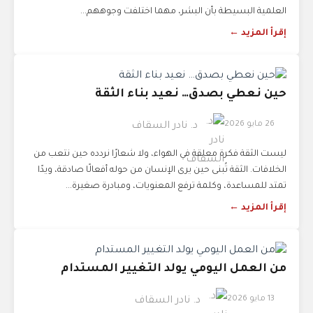
العلمية البسيطة بأن البشر، مهما اختلفت وجوههم...
إقرأ المزيد ←
حين نعطي بصدق… نعيد بناء الثقة
26 مايو 2026
د. نادر السقاف
ليست الثقة فكرة معلقة في الهواء، ولا شعارًا نردده حين نتعب من
الخلافات. الثقة تُبنى حين يرى الإنسان من حوله أفعالًا صادقة، ويدًا
تمتد للمساعدة، وكلمة ترفع المعنويات، ومبادرة صغيرة...
إقرأ المزيد ←
من العمل اليومي يولد التغيير المستدام
13 مايو 2026
د. نادر السقاف