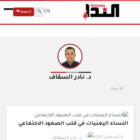
EN
🔍
ادعمنا ❤
الكتاب
الرئيسية
د. نادر السقاف
د. نادر السقاف
57 مقالاً
النساء اليمنيات في قلب الصمود الاجتماعي
4 أغسطس 2026
د. نادر السقاف