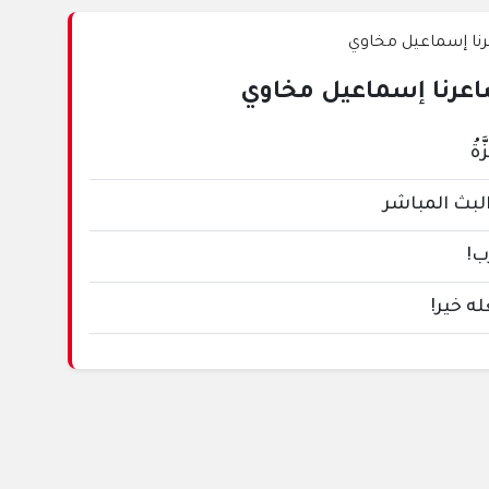
المزيد
عرنا إسماعيل مخاوي
َةُ
لبث المباشر
!
ه خير!