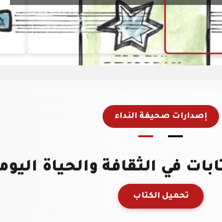
سراح نجلها بعد
ر حكومي يهدد
له
الطلاب
إصدارات صحيفة النداء
هدى العطاس
حنايا
تحميل الكتاب