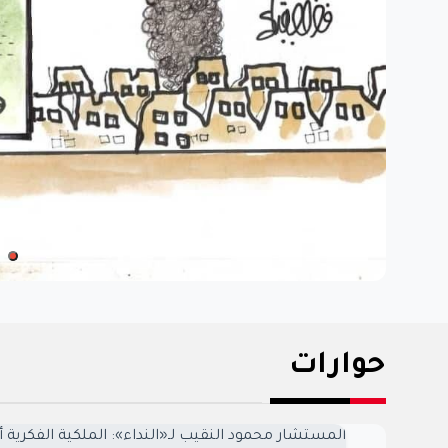
‹
كاريكاتير- جنوب لبنان
حوارات