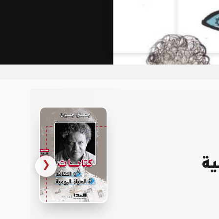
 عشرة
❮