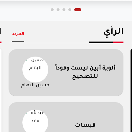
الرأي
ا
المزيد
ألوية أبين ليست وقوداً
للتصحيح
حسين البهام