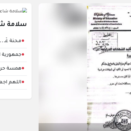
شاشة
المزيد
سلامة شا
●
محنة غَـ ـ ـزّ
●
جمهورية ا
●
همسة حرب
●
اللهم اجعل