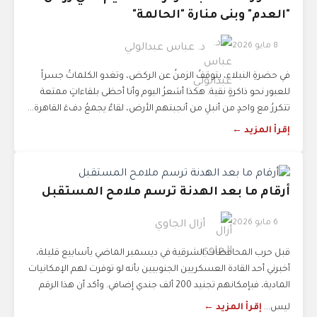
"العدم" وبنى منارة "الحالمة"
8 مايو 2026
د. عباس عبدالولي
في حضرةِ النبلاء، يتوقفُ الزمنُ عن الركض، وتغدو الكلماتُ جسراً
للعبور نحو ذاكرةٍ نقية. هكذا أشعرُ اليوم وأنا أحظى بلقاءاتٍ ممتعة
تتكررُ مع واحدٍ من أنبلِ من أنجبتهم الأرض، لقاءٌ يجمعُ دفءَ القاهرة...
إقرأ المزيد ←
أرقام ما بعد الهدنة ترسم ملامح المستقبل
6 مايو 2026
أزال الجاوي
قبل حرب المحافظات الشرقية في ديسمبر الماضي بأسابيع قليلة،
أخبرني أحد القادة العسكريين الجنوبيين بأنه لو توفرت لهم الإمكانيات
المادية، فبإمكانهم تجنيد 200 ألف جندي إضافي. وأكد أن هذا الرقم
ليس...
إقرأ المزيد ←