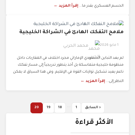
الحسم العسكري بقدر ما...
إقرأ المزيد ←
ملامح التفكك الهادئ في الشراكة الخليجية
1 مايو 2026
محمد الحربي
لم يعد التباين السعودي الإماراتي مجرد اختلاف في المقاربات داخل
منظومة خليجية متماسكة بل أخذ يتطور تدريجياً إلى مسار تفكك
ناعم يعيد تشكيل توازنات القوة في الإقليم. وفي هذا السياق لا يمكن
النظر إلى...
إقرأ المزيد ←
...
‹ السابق
1
18
19
20
الأكثر قراءة