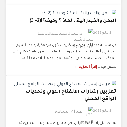
اليمن والفيدرالية.. لماذا؟ وكيف؟!(2- 3)
5 مايو 2026
د. عبدالرشيد عبدالحافظ
في مسألة عدد الأقاليم:عندما طُرحت لأول مرة فكرة إعادة تقسيم
الدولة إلى أقاليم (مخاليف) في وثيقة العهد والاتفاق عام 1994م، كان
الهدف – بحسب ما جاء في الوثيقة – هو: (دمج البلاد دمجاً كاملاً
تختفي فيه...
إقرأ المزيد ←
تعز بين إشارات الانفتاح الدولي وتحديات
الواقع المحلي
5 مايو 2026
عمران الحمادي
لم تعد الزيارات المكثفة التي أجراها باتريك سيمونيه، سفير بعثة