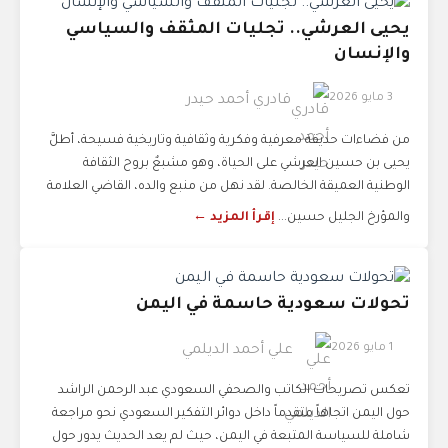
يحيى العرشي.. تجليات المثقف والسياسي
والإنسان
3 مايو 2026
قادري أحمد حيدر
من فضاءات حديقة معرفية وفكرية وثقافية وتاريخية فسيحة، أطلَّ
يحيى بن حسين العرشي على الحياة، وهو مشبعٌ بروح الثقافة
الوطنية العميقة الخالصة. لقد نهل من منبع والده، القاضي العلامة
والمؤرخ الجليل حسين...
إقرأ المزيد ←
تحولات سعودية حاسمة في اليمن
1 مايو 2026
علي أحمد الديلمي
تعكس تصريحات الكاتب والصحفي السعودي عبد الرحمن الراشد
حول اليمن اتجاهاً متقدماً داخل دوائر التفكير السعودي نحو مراجعة
شاملة للسياسة المتبعة في اليمن، حيث لم يعد الحديث يدور حول