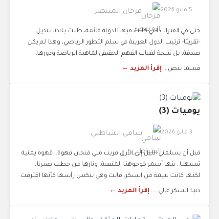
5 مايو 2026
فرحان المنتصر
حتى في الفترات التي كانت فيها الدولة قائمة، ظلت بلادنا تتذيل
-تقريبًا- ترتيب الدول العربية في سلم التطور الرياضي، وهذا لم يكن
صدفة، بل نتيجة لغياب الفهم الحقيقي لماهية الرياضة ودورها.
فبينما تنص...
إقرأ المزيد ←
يوميات (3)
3 مايو 2026
سامي الشاطبي
قبل أن يسلمني الليل إلى الأرق قربت مني فنجان قهوة.. قهوة يمنية
تشبهنا.. بنها أسمر كوجوهنا المتعبة، ونارها من حطب صبرنا،
لكنها كانت يتيمة من السكر..قالت وهي تنكس رأسها كأنها اقترفت
ذنبا: السكر غالي.....
إقرأ المزيد ←