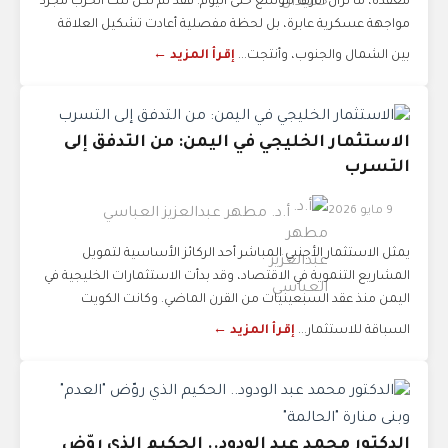
معقدة، ما تزال آثارها تتوسع حتى اليوم. فقد لم تكن تلك الحرب مجرد
مواجهة عسكرية عابرة، بل لحظة مفصلية أعادت تشكيل العلاقة
بين الشمال والجنوب، وأنتجت...
إقرأ المزيد ←
الاستثمار الخليجي في اليمن: من التدفق إلى
التسرب
9 مايو 2026
أ.د. مطهر عبدالعزيز العباسي
يمثل الاستثمار الأجنبي المباشر أحد الركائز الأساسية لتمويل
المشاريع التنموية في الاقتصاد، وقد بدأت الاستثمارات الخليجية في
اليمن منذ عقد السبعينيات من القرن الماضي. وكانت الكويت
السباقة للاستثمار...
إقرأ المزيد ←
الدكتور محمد عبد الودود.. الحكيم الذي روّض