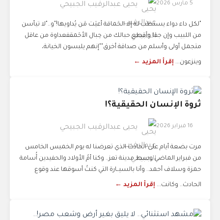
5 مارس 2026
يحيى عبدالرقيب الجبيحي
"لكل داء دواء يستطب له إلا الحَماقة أعيَت مَن يُداويها!"و.."لا تيأسن
من اللبيب وإن جفا وأقطع حبالك من حِبال الأحَمقفعداوة من عاقل
متجمل أولى وأسلم من صداقة أخرق""إنهم يلبسون الخيانة،
وينزعون...
إقرأ المزيد ←
ثروة الإنسان الحقيقية؟!
16 فبراير 2026
يحيى عبدالرقيب الجبيحي
مرت بضعة أيام على الحادث الذي تعرضنا له يوم الخميس الخامس
من فبراير الماضي وسط مدينة تعز.. وكنا أمُ الأولاد والحفيدين أُسامة
حمزة وسلاف أحمد.. وأنا بالسيــارة التي كنتُ أسوقها عند وقوع
الحادث.. وكانت...
إقرأ المزيد ←