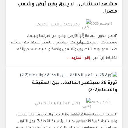
مشهد استثنائي.. لا يليق بغير أرض وشعب
مصر!..
3 نوفمبر 2025
يحيى عبدالرقيب الجبيحي
"اذهبوا بعون الله، فازرعوا الأرض، وكلوا من خيراتها ولبنها،
وقطعاتها، وصيدها.. وأطعموا جيادكم، وحافظوا عليها، فهي عدتكم
ضد العدو، وبها تنتصرون وتغنمون واحفظوا عليها عهد جيرانكم
الأقباط! إن أمير...
إقرأ المزيد ←
ثورة 26 سبتمبر الخالدة.. بين الحقيقة
والادعاء(2-2)
13 أكتوبر 2025
يحيى عبدالرقيب الجبيحي
"ليست القحطانية والهاشمية ولا الزيدية والشافعية، ولا الفوضى
والاستبداد غير مَظَاهِر لمشكلتنا الرئيسية: التخلف!"، رجل التنوير