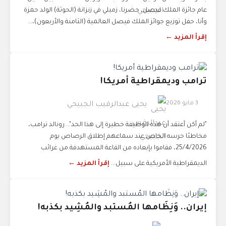
عام جائزة الملك فيصل، حضرنا، زميلي في زنزانة (الحوثة) الولد حمزة
وأنا، حفل توزيع جوائز الملك فيصل العالمية (الثامنة والأربعون)،...
إقرأ المزيد ←
ترامب وديمقراطية أمريكا!
3 مايو 2026
يحيى عبدالرقيب الجبيحي
"لم أكن أعتقد أن هذه الوظيفة خطيرة إلى هذا الحد".. رونالد ترامب،
مخاطبًا حرسه الخاص عند سماعهم إطلاق الرصاص يوم
25/4/2026، فقاموا بإبعاده من القاعة المستهدفة.من غرائب
الديمقراطية الأمريكية على سبيل...
إقرأ المزيد ←
إيران.. وَنِظَامها المُستبد والمُشِيد بكذبه!