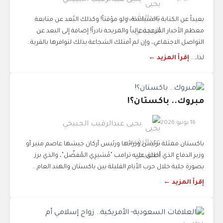
بعيداً عن الكتابة بالسياسة، ولو مؤقتاً! وكذلك البُعد عن متابعة
معظم الأخبار المُزعجة غالباً والمريحة نادراً! إضافة إلى البعد عن
التواصل الاجتماعي، وإن لم أمتلك الشجاعة بذلك لتوافرها بالقرية..
لذا،...
إقرأ المزيد ←
مبروك.. باكستان؟!
16 يونيو 2026
يحيى عبدالرقيب الجبيحي
باكستان ممثلة برئيس وزرائها ورئيس أركان جيشها عاصم منير أو
وزير الدفاع الذي أطلق عليه ترامب "مُشيرِي المُفضّل"، والذي برز
بصورة جلية خلال حرب الأيام القليلة بين باكستان والهند العام...
إقرأ المزيد ←