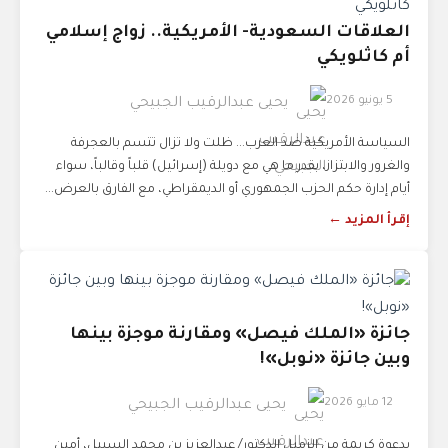
العلاقات السعودية- الأمريكية.. زواج إسلامي
أم كاثلويكي
5 يونيو 2026
يحيى عبدالرقيب الجبيحي
السياسة الأمريكية ضد العرب... ظلت ولا تزال تتسم بالعجرفة
والغرور والابتزاز، بقدر ما هي مع دويلة (إسرائيل) قلباً وقالباً، سواء
أيام إدارة حكم الحزب الجمهوري أو الديمقراطي، مع الفارق بالعرض...
إقرأ المزيد ←
جائزة «الملك فيصل» ومقارنة موجزة بينها
وبين جائزة «نوبل»!
12 مايو 2026
يحيى عبدالرقيب الجبيحي
بدعوة كريمة من الزميل الدكتور/ عبدالعزيز بن محمد السبيل، أمين