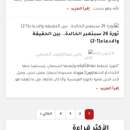
وصانع أحداث ومواقف استثنائية الشهيد محمد أحمد نعمان -رحمه
الله- وهو يتحدث...
إقرأ المزيد ←
ثورة 26 سبتمبر الخالدة.. بين الحقيقة
والادعاء(1-2)
11 أكتوبر 2025
يحيى عبدالرقيب الجبيحي
"الثورة يُخطط لها الأذكياء، ويُنفذها الشجعان، ويستفيدُ منها
الجُبناء أو الانتهازيون!" مقولة، منسوبة لجيفارا، وقيل لينين، وقيل
لأحد الذين قاموا بالثورة الفرنسية. وأيًا كان قائلها، فإن ما يُهمنا هو...
إقرأ المزيد ←
1
2
3
4
التالي ›
الأكثر قراءة