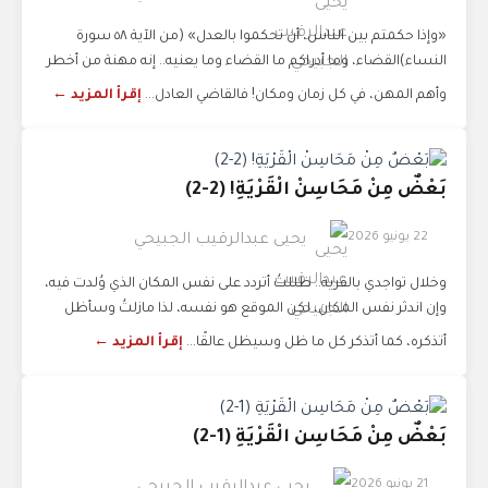
«وإذا حكمتم بين الناس، أن تحكموا بالعدل» (من الآية ٥٨ سورة
النساء)القضاء، وما أدراكم ما القضاء وما يعنيه.. إنه مهنة من أخطر
وأهم المهن، في كل زمان ومكان! فالقاضي العادل...
إقرأ المزيد ←
بَعْضٌ مِنْ مَحَاسِنْ الْقَرْيَةِ! (2-2)
22 يونيو 2026
يحيى عبدالرقيب الجبيحي
وخلال تواجدي بالقرية.. ظللتُ أتردد على نفس المكان الذي وُلدت فيه،
وإن اندثر نفس المكان، لكن الموقع هو نفسه، لذا مازلتُ وسأظل
أتذكره، كما أتذكر كل ما ظل وسيظل عالقًا...
إقرأ المزيد ←
بَعْضٌ مِنْ مَحَاسِن الْقَرْيَةِ (1-2)
21 يونيو 2026
يحيى عبدالرقيب الجبيحي