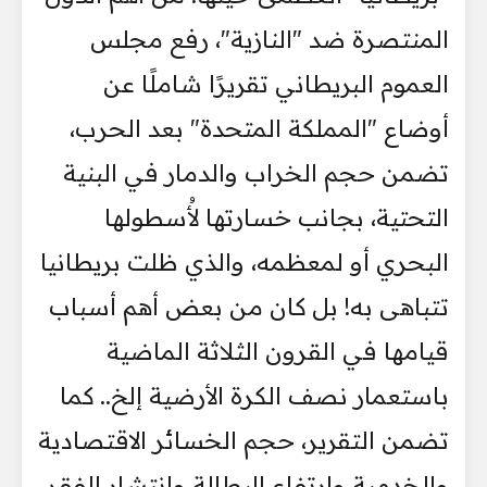
المنتصرة ضد "النازية"، رفع مجلس
العموم البريطاني تقريرًا شاملًا عن
أوضاع "المملكة المتحدة" بعد الحرب،
تضمن حجم الخراب والدمار في البنية
التحتية، بجانب خسارتها لأُسطولها
البحري أو لمعظمه، والذي ظلت بريطانيا
تتباهى به! بل كان من بعض أهم أسباب
قيامها في القرون الثلاثة الماضية
باستعمار نصف الكرة الأرضية إلخ.. كما
تضمن التقرير، حجم الخسائر الاقتصادية
والخدمية وارتفاع البطالة وانتشار الفقر