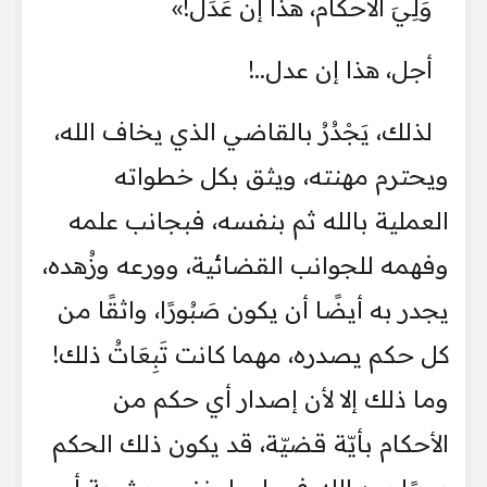
وَلِيَ الأحكام، هذا إن عَدَل!»
​أجل، هذا إن عدل..!
​لذلك، يَجْدُرُ بالقاضي الذي يخاف الله،
ويحترم مهنته، ويثق بكل خطواته
العملية بالله ثم بنفسه، فبجانب علمه
وفهمه للجوانب القضائية، وورعه وزُهده،
يجدر به أيضًا أن يكون صَبُورًا، واثقًا من
كل حكم يصدره، مهما كانت تَبِعَاتُ ذلك!
وما ذلك إلا لأن إصدار أي حكم من
الأحكام بأيّة قضيّة، قد يكون ذلك الحكم