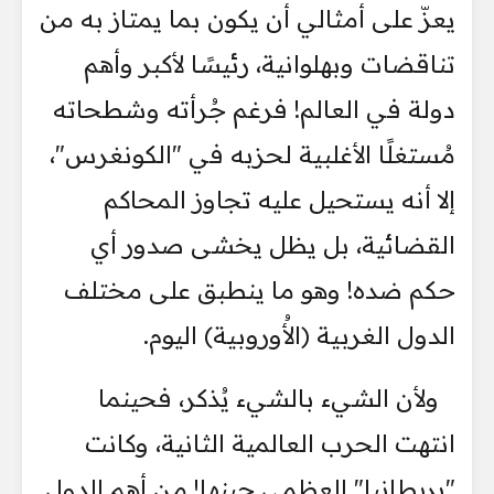
يعزّ على أمثالي أن يكون بما يمتاز به من
تناقضات وبهلوانية، رئيسًا لأكبر وأهم
دولة في العالم! فرغم جُرأته وشطحاته
مُستغلًا الأغلبية لحزبه في "الكونغرس"،
إلا أنه يستحيل عليه تجاوز المحاكم
القضائية، بل يظل يخشى صدور أي
حكم ضده! وهو ما ينطبق على مختلف
الدول الغربية (الأُوروبية) اليوم.
​ولأن الشيء بالشيء يُذكر، فحينما
انتهت الحرب العالمية الثانية، وكانت
"بريطانيا" العظمى حينها! من أهم الدول