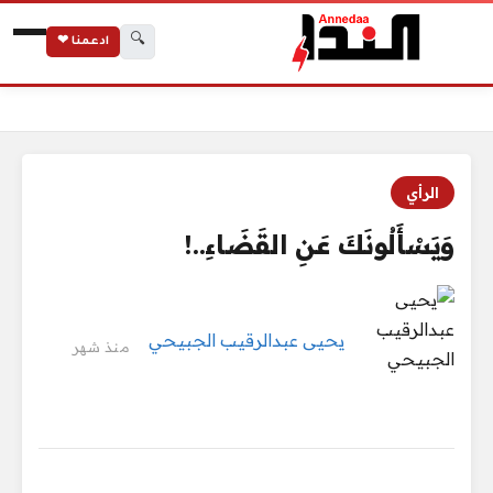
🔍
ادعمنا ❤
الرئيسية
وَيَسْأَلُونَكَ عَنِ القَضَاءِ..!
الرأي
وَيَسْأَلُونَكَ عَنِ القَضَاءِ..!
يحيى عبدالرقيب الجبيحي
منذ شهر