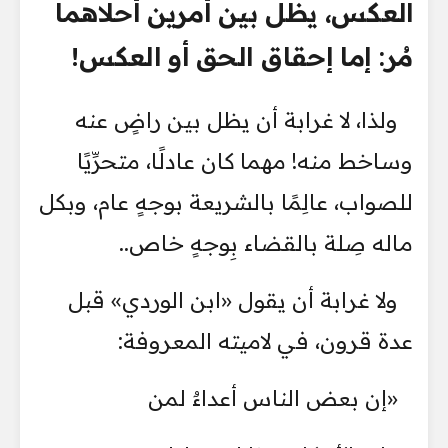
العكس، يظل بين أمرين أحلاهما
مُر: إما إحقاق الحق أو العكس!
ولذا، لا غرابة أن يظل بين راضٍ عنه
وساخط منه! مهما كان عادلًا، متحرِّيًا
للصواب، عالِمًا بالشريعة بوجهٍ عام، وبكل
ماله صِلة بالقضاء بِوجهٍ خاص..
ولا غرابة أن يقول «ابن الوردي» قبل
عدة قرون، في لاميته المعروفة:
«إن بعض الناس أعداءٌ لمن