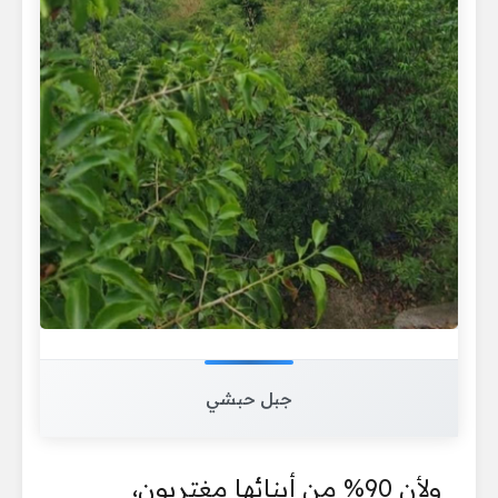
جبل حبشي
ولأن 90% من أبنائها مغتربون،