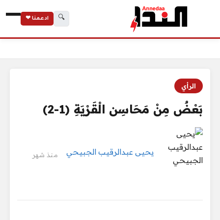
🔍
ادعمنا ❤
الرئيسية
بَعْضٌ مِنْ مَحَاسِن الْقَرْيَةِ (1-2)
الرأي
بَعْضٌ مِنْ مَحَاسِن الْقَرْيَةِ (1-2)
يحيى عبدالرقيب الجبيحي
منذ شهر