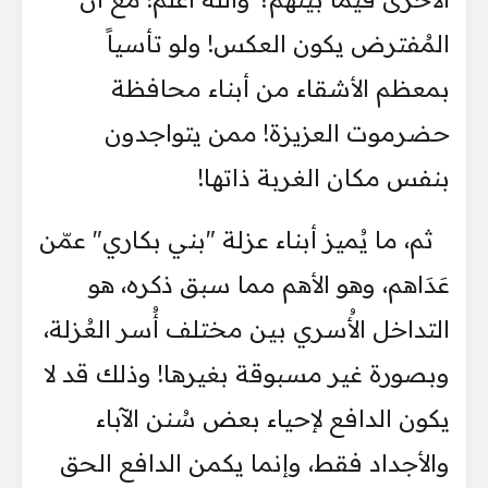
المُفترض يكون العكس! ولو تأسياً
بمعظم الأشقاء من أبناء محافظة
حضرموت العزيزة! ممن يتواجدون
بنفس مكان الغربة ذاتها!
ثم، ما يُميز أبناء عزلة "بني بكاري" عمّن
عَدَاهم، وهو الأهم مما سبق ذكره، هو
التداخل الأُسري بين مختلف أُسر العُزلة،
وبصورة غير مسبوقة بغيرها! وذلك قد لا
يكون الدافع لإحياء بعض سُنن الآباء
والأجداد فقط، وإنما يكمن الدافع الحق