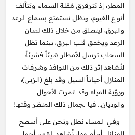
المطر، إذ تترقرق مُقلة السماء، وتتآلف
أنواع الغيوم، ونظل نستمتع بسماع الرعد
والبرق، لينطلق من خلال ذلك لسان
الرعد ويخفق قلب البرق، بينما تظل
السحاب ترسل الأمطار شيئاً فشيئاً،
لنُشاهد إثر ذلك من النوافذ وشرفات
المنازل أحياناً السيل وقد بلغ (الزبى)،
ورؤية المياه وقد غمرت الأحوال
والوديان.. فيا لجمال ذلك المنظر وقتها!
وفي المساء نظل ونحن على أسطح
المنازل أو أمامها، نُشاهد القمر، أجمل