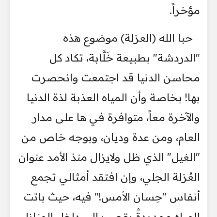
مؤخراً.
حبا الله (العزلة) موضوع هذه
"الدردشة" بطبيعة خَلَّابة، تكاد كل
محاسن الدنيا قد اجتمعت وانحصرت
بها! بخاصة وأن المياه العذبة لذة الدنيا
والآخرة معاً، متوافرة في ها على مدار
العام، ومن عدة وديان، وبوجه خاص من
"الغيل" الذي ظل ولايزال منذ الأمد عنوان
العُزلة الجلي، وإن افتقد أمثالي تجمع
أنفاس "حِسان الأمس!" فيه، حيث باتت
المياه ممدودةٌ بقصب إلى داخل المنازل