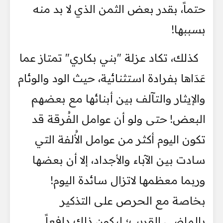
حتماً، بقدر بعض الثمن الذي لا بد منه
بسببها!
كذلك، تكاد عزلة "بني بكاري" تمتاز عما
عَدَاها بفرادة استثنائية، حيث الود والوئام
والإيثار والتآلف بين أبنائها مع بعضهم
البعض! حتى ولو أن عوامل الفُرقة قد
تكون اليوم أكثر من عوامل الأُلفة التي
سادت بين الآباء والأجداد، إلا أن بعضها
وربما معظمها لاتزال سائدة اليوم!
بخاصة مع الحرص على التذكير
بالماضي القريب؛ ليكون ذلك دافعاً