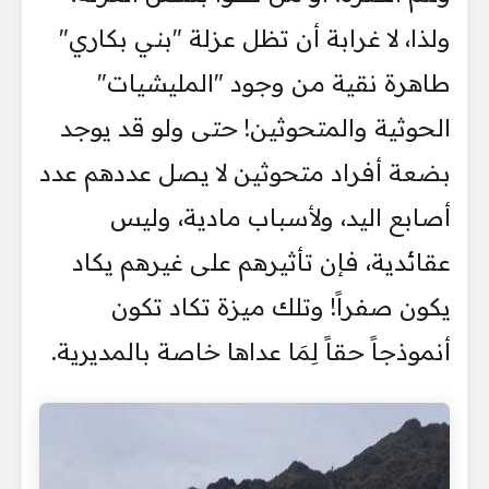
ولذا، لا غرابة أن تظل عزلة "بني بكاري"
طاهرة نقية من وجود "المليشيات"
الحوثية والمتحوثين! حتى ولو قد يوجد
بضعة أفراد متحوثين لا يصل عددهم عدد
أصابع اليد، ولأسباب مادية، وليس
عقائدية، فإن تأثيرهم على غيرهم يكاد
يكون صفراً! وتلك ميزة تكاد تكون
أنموذجاً حقاً لِمَا عداها خاصة بالمديرية.