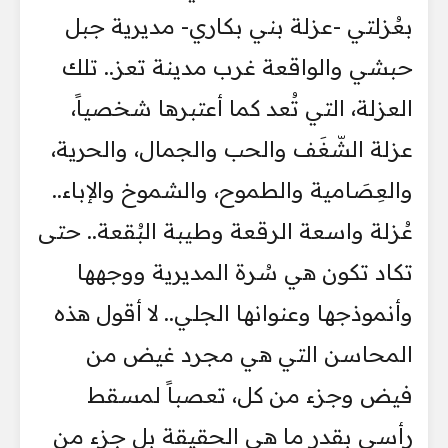
بعُزلتي -عزلة بني بكاري- مديرية جبل
حبشي والواقعة غرب مدينة تعز.. تلك
العزلة، التي تُعد كما أعتبرها شخصياً،
عزلة الشّغَف والحب والجمال، والحرية،
والعِصَامية والطموح، والشموخ والإباء..
عُزلة واسعة الرقعة وطيبة البُقعة.. حتى
تكاد تكون هي سُرة المديرية ووجهها
وأنموذجها وعنوانها الجلي.. لا أقول هذه
المحاسن التي هي مجرد غيض من
فيض وجزء من كل، تعصباً لمسقط
رأسي بقدر ما هي الحقيقة بل جزء من