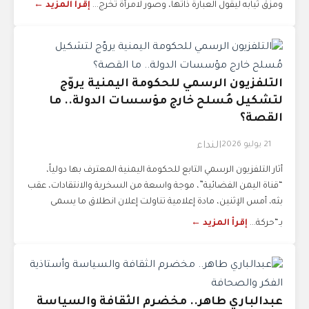
ومزق ثيابه ليقول العبارة ذاتها، وصور لامرأة تخرج...
إقرأ المزيد ←
التلفزيون الرسمي للحكومة اليمنية يروّج
لتشكيل مُسلح خارج مؤسسات الدولة.. ما
القصة؟
21 يوليو 2026
النداء
أثار التلفزيون الرسمي التابع للحكومة اليمنية المعترف بها دولياً،
“قناة اليمن الفضائية”، موجة واسعة من السخرية والانتقادات، عقب
بثه، أمس الإثنين، مادة إعلامية تناولت إعلان انطلاق ما يسمى
بـ“حركة...
إقرأ المزيد ←
عبدالباري طاهر.. مخضرم الثقافة والسياسة