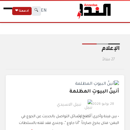
EN
🔍
ادعمنا ❤
الرئيسية
الوسوم
الإعلام
الإعلام
27 مقالاً
أنينُ البيوتِ المظلمة
28 يوليو 2026
نبيل الاسيدي
• بين فينة وأخرى، تضج وسائل التواصل بالحديث عن الجوع في
اليمن؛ فنان يخرج صارخاً: "أنا جاوع "، وجندي فقد ثقته بالسلطات