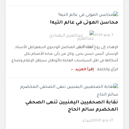
محاسن الموتى في عالم التيه!
3 يونيو 2026
عبدالعزيز البغدادي
الإهداء: إلى روح فقيد اليمن المناضل الوحدوي الديمقراطي الأستاذ
الإنسان: أنيس حسن يحيى، وكل من يأبى عبادة الأصنام بكل
أشكالها.في ظل السياسات العابثة بالأوطان سيظل الإعلام وصناع
الرأي والكلمة...
إقرأ المزيد ←
نقابة الصحفيين اليمنيين تنعى الصحفي
المخضرم سالم الحاج
27 مايو 2026
النداء