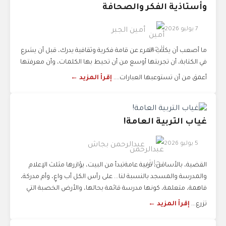
وأستاذية الفكر والصحافة
7 يوليو 2026
أمين الجبر
ما أصعب أن يكتب المرء عن قامة فكرية وثقافية يدرك، قبل أن يشرع
في الكتابة، أن تجربتها أوسع من أن تحيط بها الكلمات، وأن معرفتها
أعمق من أن تستوعبها العبارات....
إقرأ المزيد ←
غياب التربية العامة!
5 يوليو 2026
عبدالرحمن بجاش
القضية، بالأساس، تربية عامةتبدأ من البيت، يؤازرها مثلث الإعلام
والمدرسة والمسجد بالنسبة لنا... على رأس الكل أب واعٍ، وأم مدركة،
فاهمة، متعلمة، كونها مدرسة قائمة بحالها، والأرض الخصبة التي
تزرع...
إقرأ المزيد ←