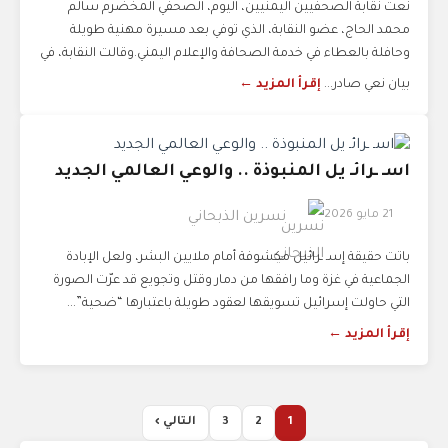
نعت نقابة الصحفيين اليمنيين، اليوم، الصحفي المخضرم سالم
محمد الحاج، عضو النقابة، الذي توفي بعد مسيرة مهنية طويلة
وحافلة بالعطاء في خدمة الصحافة والإعلام اليمني.وقالت النقابة، في
بيان نعي صادر...
إقرأ المزيد ←
اسـ ـرائـ يل المنبوذة .. والوعي العالمي الجديد
21 مايو 2026
نسرين الذبحاني
باتت حقيقة إسـ ـرائيل مكشوفة أمام ملايين البشر، ولعل الإبادة
الجماعية في غزة وما رافقها من دمار وقتل وتجويع قد عرّت الصورة
التي حاولت إسرائيل تسويقها لعقود طويلة باعتبارها “ضحية”...
إقرأ المزيد ←
1
2
3
التالي ›