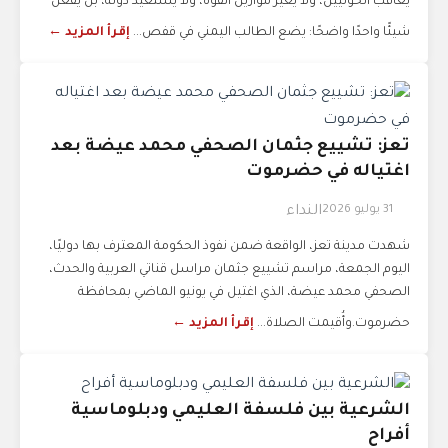
يعاقب الحوثيين، ولا يغيّر موازين القوة، ولا يستعيد دولة، بل يفعل
شيئًا واحدًا واضحًا: يضع الطالب اليمني في قفص...
إقرأ المزيد ←
تعز: تشييع جثمان الصحفي محمد عيضة بعد
اغتياله في حضرموت
31 يوليو 2026
النداء
شهدت مدينة تعز، الواقعة ضمن نفوذ الحكومة المعترف بها دوليًا،
اليوم الجمعة، مراسم تشييع جثمان مراسل قناتي العربية والحدث،
الصحفي محمد عيضة، الذي اغتيل في يونيو الماضي بمحافظة
حضرموت.وأُقيمت الصلاة...
إقرأ المزيد ←
الشرعية بين فلسفة العليمي ودبلوماسية
أفراح