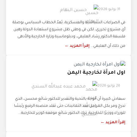
31 يوليو 2026
حسين البهام
في الصراعات السياسية والعسكرية، يُعدّ الخطاب السياسي بوصلة
أي مشروع تحرري، لكن في وطني ظل مشروع استعادة الدولة رهين
فلسفة الدكتور رشاد العليمي، ودبلوماسية وزارة الخارجية.والأدهى
من ذلك أن العليمي...
إقرأ المزيد ←
اول امرأة لخارجية اليمن
26 يوليو 2026
محمد عبده عبدالله السندي
سعادتي كبيرة أن أتوجه بالتحية والتقدير للدكتور شائع محسن، الذي
تدرج ومر بكل المراحل منذ الثمانينات حتى تقلد منصبه الرفيع رئيسًا
للوزراء ووزيرًا للخارجية. ترك الدكتور شائع موقعه كوزير للخارجية...
إقرأ المزيد ←