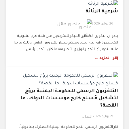
شرعية الرثاثة
26 يوليو 2026
منصور هائل
يبدو أن التكوين الجهازي المبكر للمتربعين على قمة هرم الشرعية
المحتضرة هو الذي يحدد ويحكم مساراتهم وقراراتهم ، وذلك ما بدا
عليه التدوير أو التحوير الوزاري الأخير.ففيما كان الأجدر برئيس...
إقرأ المزيد ←
التلفزيون الرسمي للحكومة اليمنية يروّج
لتشكيل مُسلح خارج مؤسسات الدولة.. ما
القصة؟
21 يوليو 2026
النداء
أثار التلفزيون الرسمي التابع للحكومة اليمنية المعترف بها دولياً،