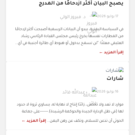
يصبح البيان أكثر ازدحامًا من المدرج
17 يوليو 2026
د. فيروز الولي
في السياسة اليمنية، يبدو أن البيانات الرسمية أصبحت أكثر ازدحامًا
من المطارات نفسها.يخرج رئيس مجلس القيادة الرئاسي رشاد
العليمي معلنًا: "لن نسمح بدخول أو هبوط أي طائرة أجنبية في أي...
إقرأ المزيد ←
شارات
16 يوليو 2026
عبدالله قائد
موارد لا تعد ولا تحصى، زائدًا إنتاج لا نهاية له، يساوي ثروة لا حدود
لها (في ظل الإدارة الجيدة والحوكمة الرشيدة).-------على جماعة
الحوثي أن تذعن للسلام، وتكف عن رهن اليمن...
إقرأ المزيد ←