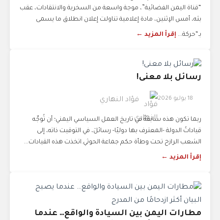
“قناة اليمن الفضائية”، موجة واسعة من السخرية والانتقادات، عقب
بثه، أمس الإثنين، مادة إعلامية تناولت إعلان انطلاق ما يسمى
بـ“حركة...
إقرأ المزيد ←
رسائل بلا معنى!
18 يوليو 2026
فؤاد النهاري
ربما تكون هذه سابقةً في تاريخ العمل السياسي اليمني؛ أن تُوجِّه
قياداتُ الدولة -المعترف بها دوليًا- رسائلَ، في التوقيت ذاته، إلى
الشعب الرازح تحت وطأة حكم جماعة الحوثي.اتخذت هذه القيادات...
إقرأ المزيد ←
مطارات اليمن بين السيادة والواقع… عندما