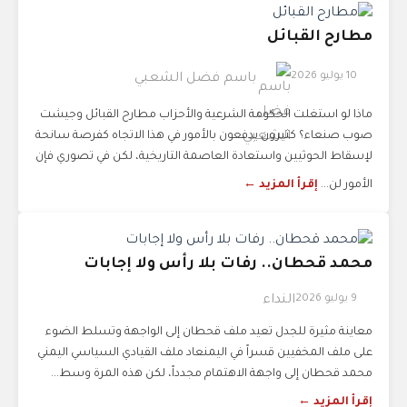
مطارح القبائل
10 يوليو 2026
باسم فضل الشعبي
ماذا لو استغلت الحكومة الشرعية والأحزاب مطارح القبائل وجيشت
صوب صنعاء؟ كثيرون يدفعون بالأمور في هذا الاتجاه كفرصة سانحة
لإسقاط الحوثيين واستعادة العاصمة التاريخية، لكن في تصوري فإن
الأمور لن...
إقرأ المزيد ←
محمد قحطان.. رفات بلا رأس ولا إجابات
9 يوليو 2026
النداء
معاينة مثيرة للجدل تعيد ملف قحطان إلى الواجهة وتسلط الضوء
على ملف المخفيين قسراً في اليمنعاد ملف القيادي السياسي اليمني
محمد قحطان إلى واجهة الاهتمام مجدداً، لكن هذه المرة وسط...
إقرأ المزيد ←