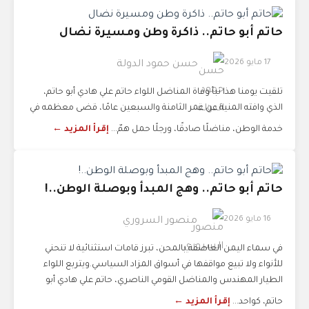
حاتم أبو حاتم.. ذاكرة وطن ومسيرة نضال
17 مايو 2026
حسن حمود الدولة
تلقيت يومنا هذا نبأ وفاة المناضل اللواء حاتم علي هادي أبو حاتم،
الذي وافته المنية عن عمر الثامنة والسبعين عامًا، قضى معظمه في
خدمة الوطن، مناضلًا صادقًا، ورجلًا حمل همّ...
إقرأ المزيد ←
حاتم أبو حاتم.. وهج المبدأ وبوصلة الوطن..!
16 مايو 2026
منصور السروري
في سماء اليمن العاصفة بالمحن، تبرز قامات استثنائية لا تنحني
للأنواء ولا تبيع مواقفها في أسواق المزاد السياسي.ويتربع اللواء
الطيار المهندس والمناضل القومي الناصري، حاتم علي هادي أبو
حاتم، كواحد...
إقرأ المزيد ←