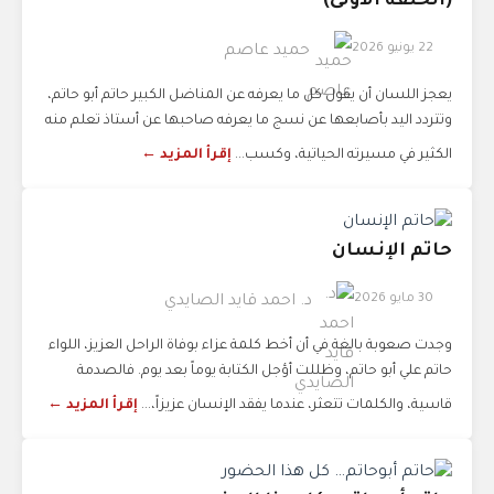
(الحلقة الأولى)
22 يونيو 2026
حميد عاصم
يعجز اللسان أن يقول كل ما يعرفه عن المناضل الكبير حاتم أبو حاتم،
وتتردد اليد بأصابعها عن نسج ما يعرفه صاحبها عن أستاذ تعلم منه
الكثير في مسيرته الحياتية، وكسب...
إقرأ المزيد ←
حاتم الإنسان
30 مايو 2026
د. احمد قايد الصايدي
وجدت صعوبة بالغة في أن أخط كلمة عزاء بوفاة الراحل العزيز، اللواء
حاتم علي أبو حاتم، وظللت أؤجل الكتابة يوماً بعد يوم. فالصدمة
قاسية، والكلمات تتعثر، عندما يفقد الإنسان عزيزاً،...
إقرأ المزيد ←