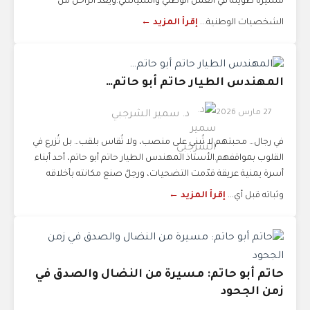
مسيرة طويلة في العمل الوطني والسياسي.ويُعد الراحل من
الشخصيات الوطنية...
إقرأ المزيد ←
المهندس الطيار حاتم أبو حاتم…
27 مارس 2026
د. سمير الشرجبي
في رجال… محبتهم لا تُبنى على منصب، ولا تُقاس بلقب… بل تُزرع في
القلوب بمواقفهم.الأستاذ المهندس الطيار حاتم أبو حاتم، أحد أبناء
أسرة يمنية عريقة قدّمت التضحيات، ورجلٌ صنع مكانته بأخلاقه
وثباته قبل أي...
إقرأ المزيد ←
حاتم أبو حاتم: مسيرة من النضال والصدق في
زمن الجحود