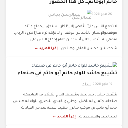
حاتم أبوحاتم… كل هذا الحضور
20 مايو 2026
عبدالرحمن بجاش
لا يُجمع الناس على شخص إلا إذا كان يستحق الإجماع،ولأنه
موقف،والإنسان بالأساس موقف، وإلا فإنك تراه غبارًا تذروه الرياح،
فتعمي به الأبصار.خلال أسبوعين ظهر إجماع الناس على
شخصيتين:محسن العلفي،وها نحن...
إقرأ المزيد ←
تشييع حاشد للواء حاتم أبو حاتم في صنعاء
19 مايو 2026
النداء
شيّعت حشود سياسية وشعبية، اليوم الثلاثاء، في العاصمة
صنعاء، جثمان المناضل الوطني والقيادي الناصري اللواء المهندس
حاتم أبو حاتم، في موكب جنائزي مهيب تقدّمه عدد من القيادات
السياسية والشخصيات...
إقرأ المزيد ←