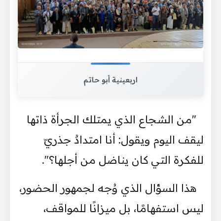
اربعينية أبو حاتم
"من الشجاع الذي يمتلك الجرأة ذاتها
ليقف اليوم ويقول: أنا امتدادٌ جذريّ
للفكرة التي كان يناضل من أجلها؟".
هذا السؤال الذي وُجه لجمهور الحضور،
ليس استفهامًا، بل ميزانًا للمواقف،