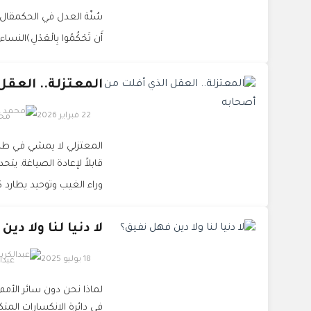
سُنّة العدل في الحكمقال تعالى:﴿إِنَّ 
أَن تَحْكُمُوا بِالْعَدْلِ﴾النساء:
المعتزلة.. العقل
22 فبراير 2026
محم
المعتزلي لا يمشي في طرق 
قابلاً لإعادة الصياغة. ي
وراء الغيب وتوحيد يطارد ك
لا دنيا لنا ولا دي
18 يوليو 2025
عبدا
لماذا نحن دون سائر الأمم 
في دائرة الانكسارات المتك