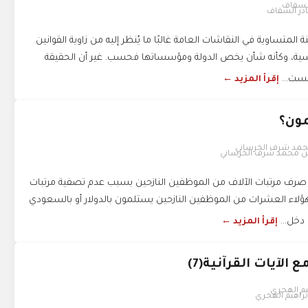
نادر السقاف
لمتساوية في النقاشات العامة غالبًا ما يُنظر إليه من زاوية القوانين
سية، وكأنه شأن يخص الدولة ومؤسساتها فحسب. غير أن الحقيقة
يست...
إقرأ المزيد ←
ون؟
ن محمد شرف الخرساني
رف مرتبات الآلاف من الموظفين النازحين بسبب عدم تصفية مرتبات
ؤلاء العشرات من الموظفين النازحين يستلمون بالدولار أو بالسعودي
دخل...
إقرأ المزيد ←
الآيات القرآنية(7)
إبراهيم الهجري