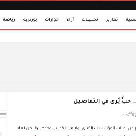
يسية
تقارير
تحليلات
آراء
حوارات
بورتريه
رياضة
… حبٌّ يُرى في التفاصيل
در السقاف
ع من بوابات المؤسسات الكبرى، ولا من القوانين وحدها، ولا من لغة