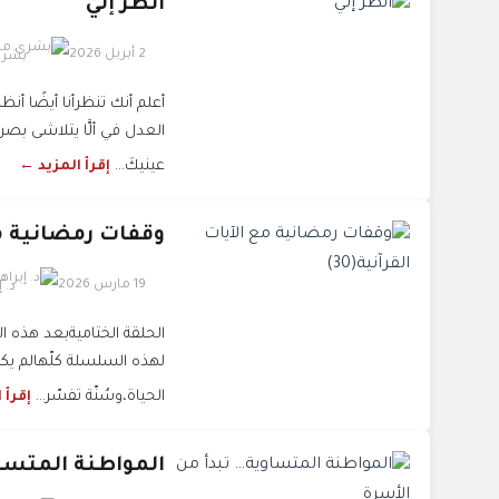
انظر إليّ
2 أبريل 2026
بشرى
أعلم أنك تنظرأنا أيضًا أن
العدل في ألَّا يتلاشى بصر
عينيكَ...
إقرأ المزيد ←
وقفات رمضانية مع ا
19 مارس 2026
د. 
الحلقة الختاميةبعد هذه ال
لهذه السلسلة كلّهالم يكن
الحياة،وسُنّة تفسّر...
إقرأ 
المواطنة المتساو