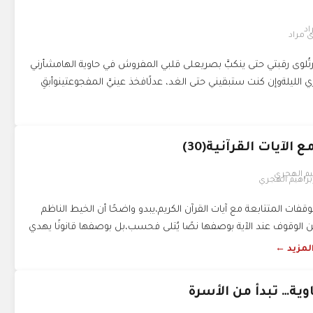
 مراد
ظرتُلوى رقبتي حتى ينكبَّ بصريعلى قلبي المفروش في حاوية الهامشأرني
ي الليلةوإن كنت ستبقيني حتى الغد، عدلًافخذ عينيَّ المفجوعتينوأبقِ
لآيات القرآنية(30)
إبراهيم الهجري
وقفات المتتابعة مع آيات القرآن الكريم،يبدو واضحًا أن الخيط الناظم
 الوقوف عند الآية بوصفها نصًا يُتلى فحسب،بل بوصفها قانونًا يهدي
المزيد ←
ية… تبدأ من الأسرة