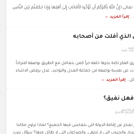
اللَّهَ يَأْمُرُكُمْ أَن تُؤَدُّوا الْأَمَانَاتِ إِلَىٰ أَهْلِهَا وَإِذَا حَكَمْتُم بَيْنَ النَّاسِ
...
إقرأ المزيد ←
 الذي أفلت من أصحابه
د عبيد
الفكر لكنه يجرها خلفه جراً كمن يتعامل مع الطريق بوصفه اقتراحاً
تحدث عن نفسه بوصفه من جماعة العدل والتوحيد، عدل يرفض الاختباء
ل...
إقرأ المزيد ←
ن فهل نفيق؟
لكريم قاسم
نعجز عن إقامة الدولة التي يتعايش فيها الجميع؟ لماذا نراوح مكاننا
ررة، والحروب التي لا تنتهي، والصراعات التي لا طائل منها؟ سؤال يتردد