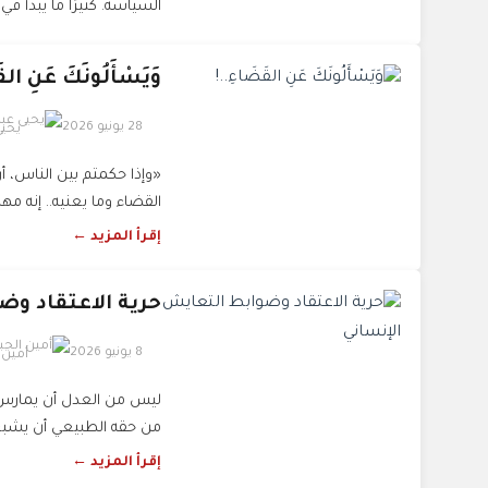
السياسة. كثيرًا ما يبدأ في
وَيَسْأَلُونَكَ عَنِ الق
28 يونيو 2026
يحيى
القضاء وما يعنيه.. إنه م
إقرأ المزيد ←
حرية الاعتقاد وض
8 يونيو 2026
أمين 
ليس من العدل أن يمارس ا
من حقه الطبيعي أن يشبع 
إقرأ المزيد ←