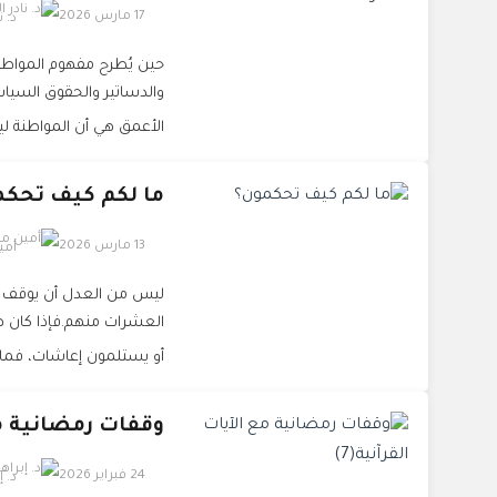
17 مارس 2026
د. 
حين يُطرح مفهوم المواطنة ا
والدساتير والحقوق السيا
الأعمق هي أن المواطنة ل
ما لكم كيف تحكم
13 مارس 2026
أمي
ليس من العدل أن يوقف ص
العشرات منهم.فإذا كان ه
أو يستلمون إعاشات، فما 
وقفات رمضانية مع 
24 فبراير 2026
د. 