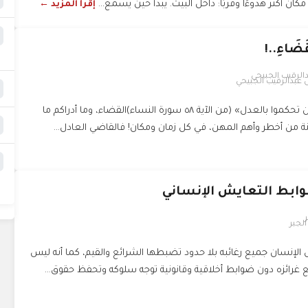
 مكان أكثر هدوءًا وقربًا: داخل البيت. يبدأ حين يسمع...
إقرأ المزيد ←
َضَاءِ..!
 عبدالرقيب الجبيحي
«وإذا حكمتم بين الناس، أن تحكموا بالعدل» (من الآية ٥٨ سورة النساء)القضاء، وما أدراكم ما
هنة من أخطر وأهم المهن، في كل زمان ومكان! فالقاضي العادل...
وابط التعايش الإنساني
الجبر
لإنسان جميع رغائبه بلا حدود تضبطها الشرائع والقيم، كما أنه ليس
غرائزه دون ضوابط أخلاقية وقانونية توجه سلوكه وتحفظ حقوق...