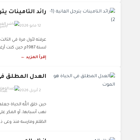
رائد التامينات يترجل
12 مايو 2026
ناشر
لسنة 1987م حين كنت أرغب في إجراء مقابلة صحفية معه لجريدة كويته كحالة اختبار...
إقرأ المزيد ←
العدل المطلق في
2 أبريل 2026
عبدا
حين خلق الله الحياة جعله
نهب أسبابها، أو المكر عل
الظلم ومارسه منذ وعى ذاته