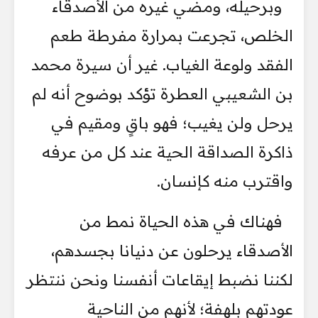
وبرحيله، ومضي غيره من الأصدقاء
الخلص، تجرعت بمرارة مفرطة طعم
الفقد ولوعة الغياب. غير أن سيرة محمد
بن الشعيبي العطرة تؤكد بوضوح أنه لم
يرحل ولن يغيب؛ فهو باقٍ ومقيم في
ذاكرة الصداقة الحية عند كل من عرفه
واقترب منه كإنسان.
فهناك في هذه الحياة نمط من
الأصدقاء يرحلون عن دنيانا بجسدهم،
لكننا نضبط إيقاعات أنفسنا ونحن ننتظر
عودتهم بلهفة؛ لأنهم من الناحية