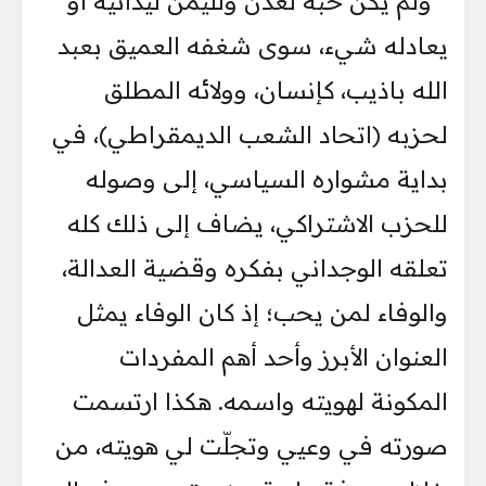
ولم يكن حبه لعدن ولليمن ليدانيه أو
يعادله شيء، سوى شغفه العميق بعبد
الله باذيب، كإنسان، وولائه المطلق
لحزبه (اتحاد الشعب الديمقراطي)، في
بداية مشواره السياسي، إلى وصوله
للحزب الاشتراكي، يضاف إلى ذلك كله
تعلقه الوجداني بفكره وقضية العدالة،
والوفاء لمن يحب؛ إذ كان الوفاء يمثل
العنوان الأبرز وأحد أهم المفردات
المكونة لهويته واسمه. هكذا ارتسمت
صورته في وعيي وتجلّت لي هويته، من