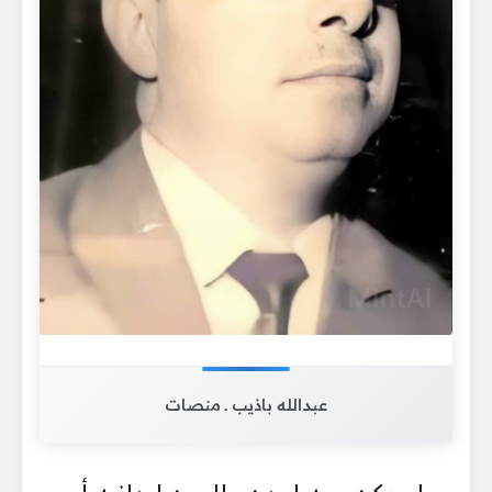
عبدالله باذيب ـ منصات