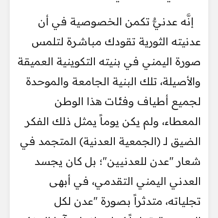
إنَّه عدنيٌّ تكمن الخصوصية في أن
عدنيته الثورية تقودك مباشرة لتلمس
صورة اليمني في بنيته التكوينية العميقة
والأصيلة، تلك البنية الجامعة والموحدة
لجميع أطياف وفئات هذا الوطن
المعطاء، ولم يكن يوماً يمثل ذلك الفكر
الضيق لـ (الجمعية العدنية) المتجمد في
شعار "عدن للعدنيين"؛ بل كان يجسد
العدني اليمني التقدمي، في أبهى
تجلياته، متدثراً بصورة "عدن لكل