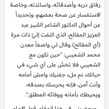
رفاق دربه وأصدقائه، واساتذته، وخاصة
الاستفسار عن صحة بعضهم، وتحديداً
عن أحوال الدكتور الشاعر الكبير عبد
العزيز المقالح، الذي التفت إليَّ ذات مرة
(أي المقالح) وقال لي واصفاً معدن
محمد الشعيبي: "حين تكون مع
الشعيبي فلا تخشَ على أي شيء في
حياتك، نم ملء جفنيك وامشِ أمامه
وأنت آمن، فإنه يحرسك بصدقه،
ويحيطك بأمانه ووفائه المطلق".
ويحضرني في هذا المقام، قول الإمام،