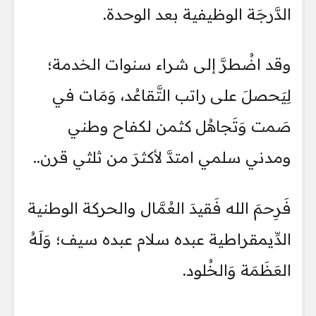
الدَّرجَة الوظيفية بعد الوحدة.
وقد اضُطرَّ إلى شراء سنوات الخدمة؛
لِيَحصلَ على راتب التَّقاعُد، وَمَات في
صَمت وَتَجاهُل كثمن لكفاح وطني
ومدني سلمي امتدَّ لأكثرَ من ثلثي قرن..
فَرِحمَ الله فَقيدَ العُمَّال والحركة الوطنية
الدِّيمقراطية عبده سلام عبده سيف؛ وَلَهُ
العَظَمَة وَالخُلود.