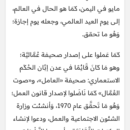
مايو في اليمن، كَمَا هو الحال في العالم،
إلى يوم العيد العالمي، وجعله يوم إجازة؛
وَهُو ما تحقق.
كَمَا عَملوا على إصدار صحيفة عُمَّاليَّة؛
وهو مَا كَانَ قَائِمًا في عدن إبَّان الحُكْم
الاستعماري: صحيفة «العامل»، و«صوت
العُمَّال» كَمَا نَاضَلوا لإصدار قانون العمل؛
وَهُو مَا تَحقَّق عام 1970، وَأنشئت وزارة
الشئون الاجتماعية والعمل، ودعوا لإنشاء