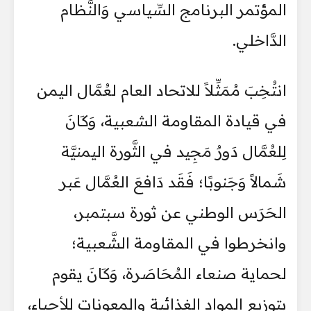
المؤتمر البرنامج السِّياسي وَالنَّظام
الدَّاخلي.
انتُخِبَ مُمَثِّلاً للاتحاد العام لعُمَّال اليمن
في قيادة المقاومة الشعبية، وَكَانَ
لِلعُمَّال دَورٌ مَجِيد في الثَّورة اليمنيَّة
شَمالاً وَجَنوبًا؛ فَقَد دَافعَ العُمَّال عَبر
الحَرَس الوطني عن ثورة سبتمبر،
وانخرطوا في المقاومة الشَّعبية؛
لحماية صنعاء المُحَاصَرة، وَكَانَ يقوم
بتوزيع المواد الغِذائية والمعونات للأحياء،