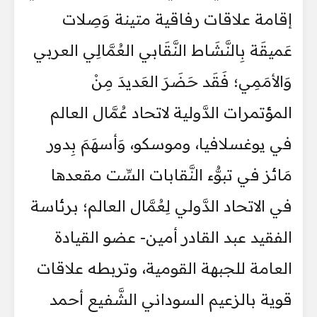
إقامة علاقات رفاقية متينة وَصِلات
عَميقَة بِالنَّشَاط النَّقَابي العُمَّالِي العربي
وَالأمَمِي؛ فَقَد حَضَرَ العَديدَ مِنْ
المؤتمرات الدَّولية لاتحاد عُمَّال العالم
في يوغسلافيا، وموسكو، وَأسهَمَ بِدور
مَائز في تبوُّء النَّقابات السِّت مقعدها
في الاتحاد الدَّولي لِعُمَّال العالم؛ برئاسة
الفقيد عبد القادر أمين- عضو القيادة
العامة للجبهة القومية، وتربطه علاقات
قوية بالزعيم السوداني الشَّفيع أحمد