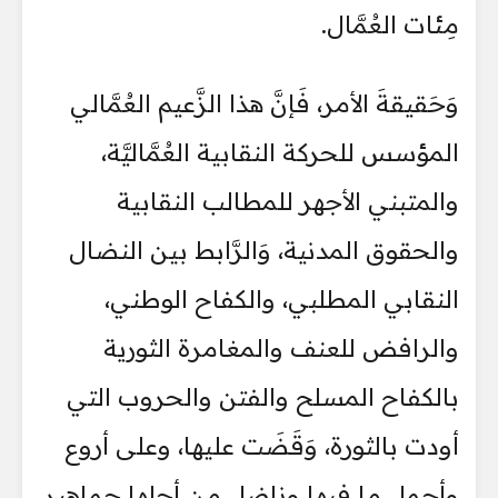
مِئات العُمَّال.
وَحَقيقةَ الأمر، فَإنَّ هذا الزَّعيم العُمَّالي
المؤسس للحركة النقابية العُمَّاليَّة،
والمتبني الأجهر للمطالب النقابية
والحقوق المدنية، وَالرَّابط بين النضال
النقابي المطلبي، والكفاح الوطني،
والرافض للعنف والمغامرة الثورية
بالكفاح المسلح والفتن والحروب التي
أودت بالثورة، وَقَضَت عليها، وعلى أروع
وأجمل ما فيها وناضل من أجلها جماهير