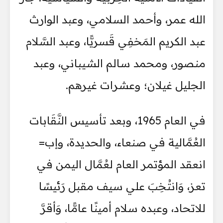
الله عمر، وأحمد السلامي، وعبد الوارث
عبد الكريم المَخفِي قَسريًّا، وعبد السَّلام
منصور، ومحمد سالم الشيباني، وعبد
الجليل غيلان؛ وعشرات غيرهم.
في العام 1965، وبعد تأسيس النَّقَابات
العُمَّالية في صنعاء، والحديدة، وإب=
انعقد المؤتمر العام لعُمَّال اليمن في
تعز، وَانتُخِبَ علي سيف مقبل رَئيسًا
للاتحاد، وعبده سلام أمينًا عامًّا، وَأقرَّ