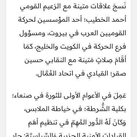
نَسجَ علاقات متينة مع الزعيم القومي
أحمد الخطيب؛ أحد المؤسسين لحركة
القوميين العرب في بيروت، ومسؤول
فرع الحركة في الكويت والخليج، كَمَا
أقَامَ صِلاتٍ مَتينة مع النقابي حسين
صقر؛ القيادي في اتحاد العُمَّال.
عَمِلَ في الأعوام الأولى للثورة في صنعاء؛
بكلية الشُّرطة؛ في خياطة الملابس،
وَكَانَ لَهُ الدُّور المُهِمّ في تنظيم أهَم
القيادات الأمنية الحِزبية وَالسِّياسيَّة: جار