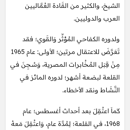
الشيخ، والكثير من القَادة العُمَّاليين
العرب والدوليين.
ولدوره الكفاحي المُؤثِّر وَالقَوي؛ فقد
تَعَرَّضَ للاعتقال مرتين؛ الأولى: عام 1965
مِنْ قِبَل المُخُابرات المصرية، وَسُجِنَ في
القلعة لبضعة أشهر؛ لدوره المائز في
النَّشَاط ونقد الأخطاء.
كَماَ اعتُقِلَ بعد أحداث أغسطس؛ عام
1968، في القلعة؛ لِمُدَّة عام، وَاعتُقِلَ مَعهُ