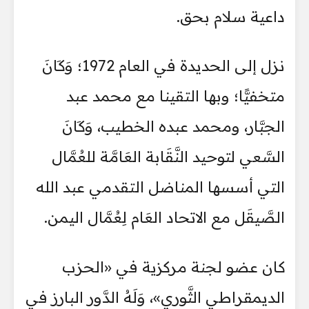
داعية سلام بحق.
نزل إلى الحديدة في العام 1972؛ وَكَانَ
متخفيًّا؛ وبها التقينا مع محمد عبد
الجبَّار، ومحمد عبده الخطيب، وَكَانَ
السَّعي لتوحيد النَّقَابة العَامَّة للعُمَّال
التي أسسها المناضل التقدمي عبد الله
الصَّيقَل مع الاتحاد العَام لِعُمَّال اليمن.
كان عضو لجنة مركزية في «الحزب
الديمقراطي الثَّوري»، وَلَهُ الدَّور البارز في