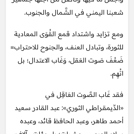
شعبنا اليمني في الشَّمال والجنوب.
ومع تزايد واشتداد قمع القُوَى المعادية
للثورة، وتبادل العنف، والجنوح للاحتراب=
ضَعُفَ صَوت العَقل، وَغَاب الاعتدال؛ بل
اتُهِم.
فقد غَاب الصَّوت العَاقِل في
«الدِّيمقراطي الثوري»: عبد القادر سعيد
أحمد طاهر، وعبد الحافظ قائد، وعبده