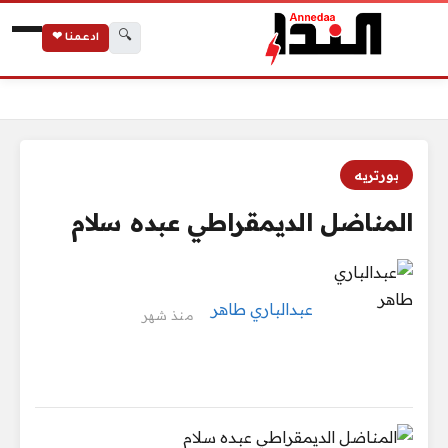
🔍
ادعمنا ❤
الرئيسية
المناضل الديمقراطي عبده سلام
بورتريه
المناضل الديمقراطي عبده سلام
عبدالباري طاهر
منذ شهر