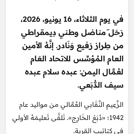
في يوم الثلاثاء، 16 يونيو، 2026،
رَحَل َمناضل وطني دِيمقراطي
من طِراز رَفيع وَنَادر. إنَّهُ الأمين
العام المُؤسِّس للاتحاد العَام
لعُمَّال اليمن: عبده سلام عبده
سيف الدُّبَعي.
الزَّعِيم النَّقَابي العُمَّالي من مواليد عام
1942؛ «دُبَعْ الخَارِج». تَلقَّى تَعليمَهُ الأولي
في كتاتيب القرية.