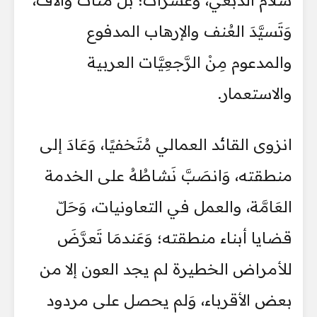
سلام الدبعي، وعشرات؛ بل مئات وآلاف،
وَتَسيَّدَ العُنف والإرهاب المدفوع
والمدعوم مِنْ الرَّجعِيَّات العربية
والاستعمار.
انزوى القائد العمالي مُتَخفيًا، وَعَادَ إلى
منطقته، وَانصَبَّ نَشاطُهُ على الخدمة
العَامَّة، والعمل في التعاونيات، وَحَلّ
قضايا أبناء منطقته؛ وَعَندمَا تَعرَّضَ
للأمراض الخطيرة لم يجد العون إلا من
بعض الأقرباء، وَلم يحصل على مردود