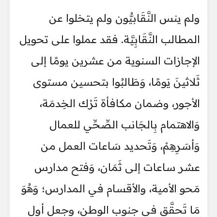
ولم ينس النَّقَابيُّون ولم يتخلوا عن
المطالب النَّقَابِيَّة. فقد عملوا على تحويل
الإجازات السنوية من عشرين يومًا إلى
ثَلاثينَ يَومًا، وَطَالبُوا بتحسين مستوى
الأجور، وضمان مكافأة تَرْك الخِدمَة،
وَالاهتمام بِالجَانب الصِّحِّي للعمال
وَأسَرِهِمْ، وَتَحديد سَاعات العمل من
عشر ساعات إلى ثَمَان، وَفتح مدارس
مَحو الأمية، والأقسام في المدارس؛ وَهُوَ
مَا تَحقَّق في جنوب الوطن، وجعل أول