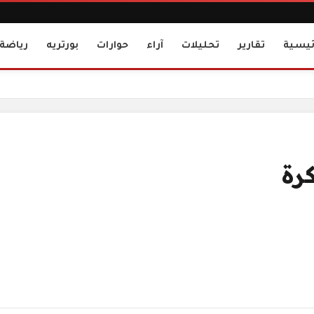
ئيسية
تقارير
تحليلات
آراء
حوارات
بورتريه
رياضة
رة