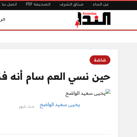
عن النداء
ميثاق الشرف
الصحيفة PDF
اتصل بنا
الر
الرئيسية
حين نسي العم سام أنه فكرة
شاشة
حين نسي العم سام أنه فك
يحيى سعيد الواضح
منذ شهر