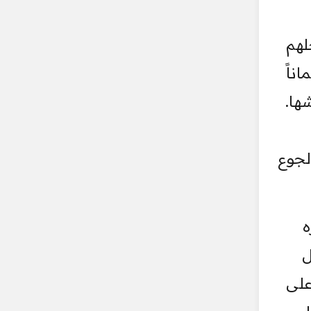
لهم
ناً
ها.
لجوع
ه
ل
على