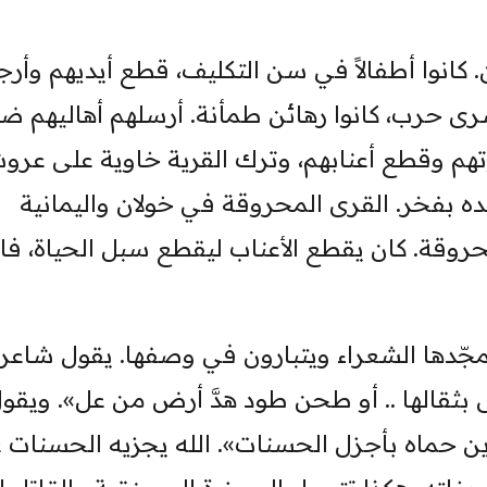
. كانوا أطفالاً في سن التكليف، قطع أيديهم وأرج
رى حرب، كانوا رهائن طمأنة. أرسلهم أهاليهم ضما
وتهم وقطع أعنابهم، وترك القرية خاوية على عروش
 بفخر. القرى المحروقة في خولان واليمانية
وقة. كان يقطع الأعناب ليقطع سبل الحياة، فا
يمجّدها الشعراء ويتبارون في وصفها. يقول شاعر
ثقالها .. أو طحن طود هدَّ أرض من عل». ويقو
 دين حماه بأجزل الحسنات». الله يجزيه الحسنات 