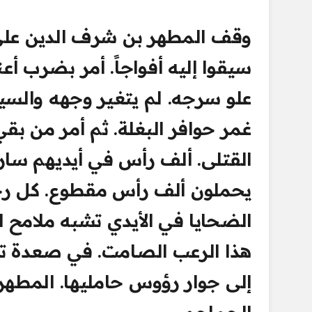
وقف المطهر بن شرف الدين على بغ
سيقوا إليه أفواجاً. أمر بضرب أع
علو سرجه. لم يتغير وجهه والس
غمر حوافر البغلة. ثم أمر من بق
القتلى. ألف رأس في أيديهم سارو
يحملون ألف رأس مقطوع. كل رجل
الضحايا في الأيدي تشبه ملامح 
هذا الرعب الصامت. في صعدة تك
إلى جوار رؤوس حامليها. المطهر 