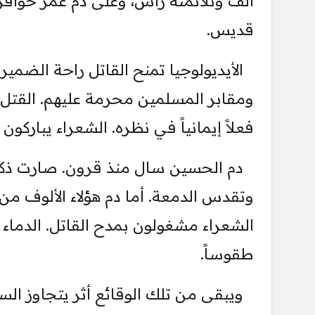
ألف وثلاثمئة رأس، وعلى دم غمر حوافر 
قديس.
الأيديولوجيا تمنح القاتل راحة الضمير
ومقابر المسلمين محرمة عليهم. القتل ي
فعلاً إيمانياً في نظره. الشعراء يباركو
دم الحسين سال منذ قرون. صارت ذكرا
وتقدس الدمعة. أما دم هؤلاء الألوف من ال
الشعراء مشغولون بمدح القاتل. الدماء ا
طقوساً.
ويبقى من تلك الوقائع أثر يتجاوز الس