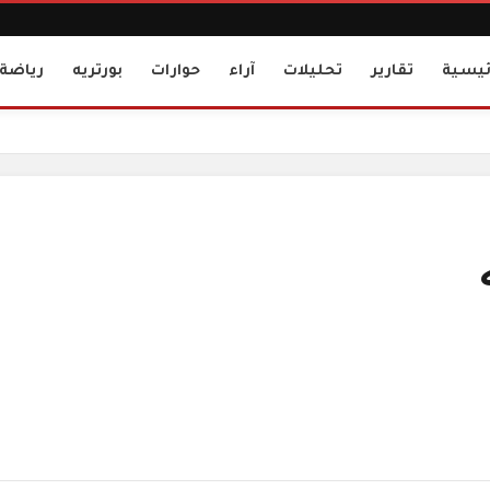
ئيسية
تقارير
تحليلات
آراء
حوارات
بورتريه
رياضة