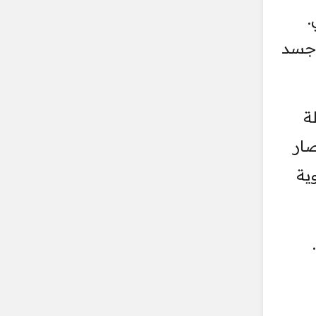
.
 جسد
ة
صار
ية