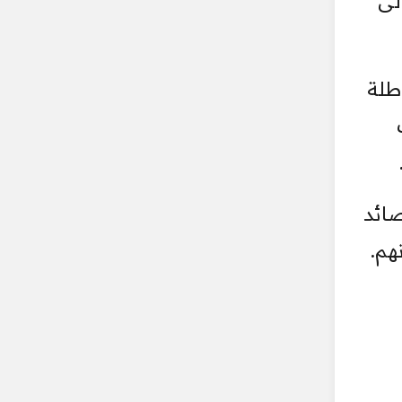
لى
اطلة
صائد
هم.