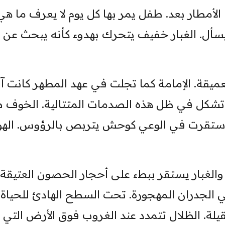
لأمطار بعد. طفل يمر بها كل يوم لا يعرف ما هي
حد يسأل. الغبار خفيف يتحرك بهدوء كأنه يبحث عن
لعميقة. الإمامة كما تجلت في عهد المطهر كانت آل
ي تشكل في ظل هذه الصدمات المتتالية. الخوف 
ة استقرت في الوعي كوحش يتربص بالرؤوس. الهو
الغبار يستقر ببطء على أحجار الحصون العتيقة.
 الجدران المهجورة. تحت السطح الهادئ للحياة
لة. الظلال تتمدد عند الغروب فوق الأرض التي