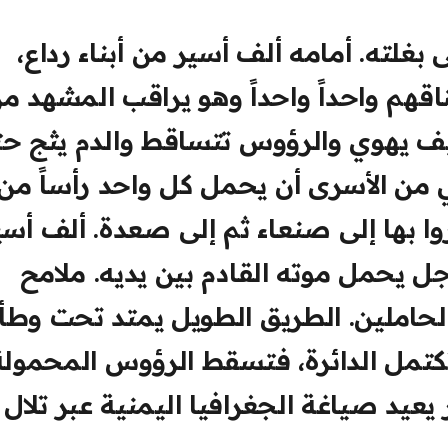
لته. أمامه ألف أسير من أبناء رداع،
ناقهم واحداً واحداً وهو يراقب المشهد م
يف يهوي والرؤوس تتساقط والدم يثج ح
ي من الأسرى أن يحمل كل واحد رأساً من
ا بها إلى صنعاء ثم إلى صعدة. ألف أسي
 يحمل موته القادم بين يديه. ملامح
الحاملين. الطريق الطويل يمتد تحت وطأ
تمل الدائرة، فتسقط الرؤوس المحمولة
يعيد صياغة الجغرافيا اليمنية عبر تلال