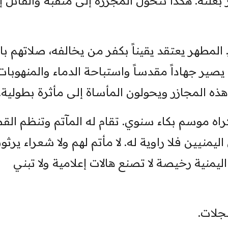
بغلته. هكذا تتحول المجزرة إلى منقبة والقاتل إ
. المطهر يعتقد يقيناً بكفر من يخالفه، صلاتهم ب
صير جهاداً مقدساً واستباحة الدماء والمنهوبات
ن هذه المجازر ويحولون المأساة إلى مأثرة بطولية.
ه موسم بكاء سنوي. تقام له المآتم وتنظم الق
يمنيين فلا راوية له. لا مأتم لهم ولا شعراء يرثون
ليمنية رخيصة لا تصنع هالات إعلامية ولا تبني
جلات.