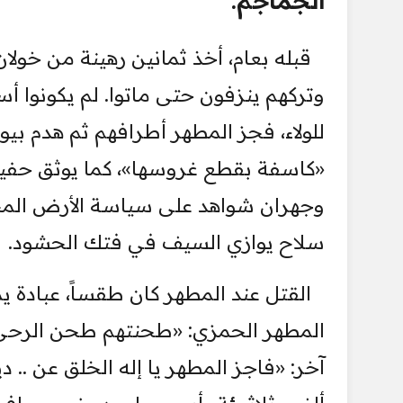
الجماجم.
قبله بعام، أخذ ثمانين رهينة من خولان
وتركهم ينزفون حتى ماتوا. لم يكونوا أس
للولاء، فجز المطهر أطرافهم ثم هدم بي
«كاسفة بقطع غروسها»، كما يوثق حفيده
وجهران شواهد على سياسة الأرض المحر
سلاح يوازي السيف في فتك الحشود.
القتل عند المطهر كان طقساً، عبادة 
المطهر الحمزي: «طحنتهم طحن الرحى ب
آخر: «فاجز المطهر يا إله الخلق عن ..