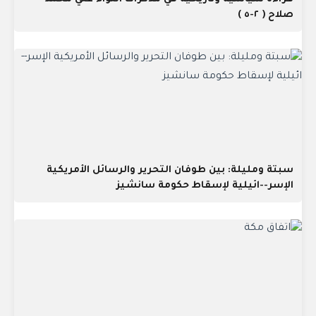
صلاح ( ٢-٥ )
سبتة ومليلة: بين طوفان التحرير والرسائل الأمريكية
الإسر--ائيلية لإسقاط حكومة سانشيز