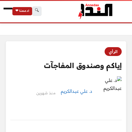
🔍
ادعمنا ❤
الرئيسية
إياكم وصندوق المفاجآت
الرأي
إياكم وصندوق المفاجآت
د. علي عبدالكريم
منذ شهرين