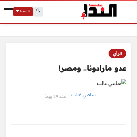
🔍
ادعمنا ❤
الرئيسية
عدو مارادونا.. ومصر!
الرأي
عدو مارادونا.. ومصر!
سامي غالب
منذ 29 يوماً