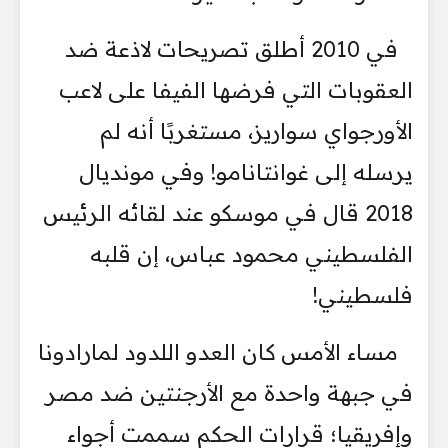
في 2010 أطلق تصريحات لاذعة ضد
العقوبات التي فرضها الفيفا على لاعب
الأورجواي سواريز، مستغربًا أنه لم
يرسله إلى غوانتانامو! وفي مونديال
2018 قال في موسكو عند لقائه الرئيس
الفلسطيني محمود عباس، إن قلبه
فلسطيني!
مساء الأمس كان العدو اللدود لمارادونا
في جبهة واحدة مع الأرجنتين ضد مصر
وإفريقيا؛ قرارات الحكم سممت أجواء