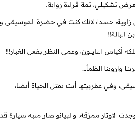
رض تشكيلي، ثمة قراءة رواية.
اوية، حسدا، لانك كنت في حضرة الموسيقى وا
 البالة!!
 أكياس النايلون، وعمى النظر بفعل الغبار!!!
نا واروينا الظمأ…
قى، وفي عقربيتها أنت تقتل الحياة أيضا،
ت الاوتار ممزقة، والبيانو صار منبه سيارة قدي