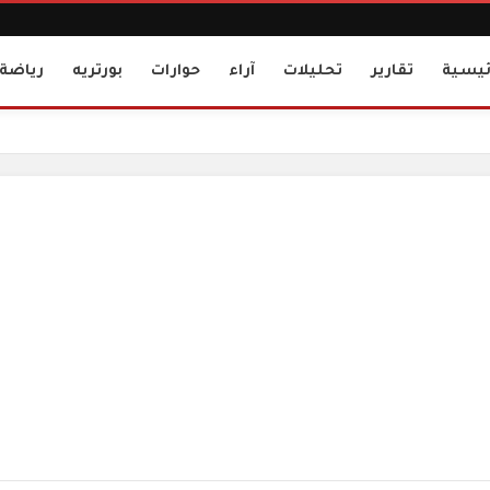
ئيسية
تقارير
تحليلات
آراء
حوارات
بورتريه
رياضة