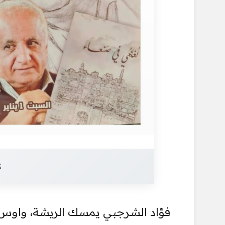
ك
فؤاد الشرجبي يمسك الريشة، واوس يتل