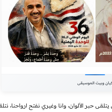
يان وبيت الموسيقى
قى حبر الألوان، وانا وغيري نفتح ارواحنا، نتل