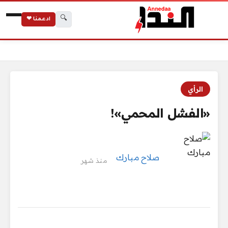
🔍
ادعمنا ❤
الرئيسية
«الفشل المحمي»!
الرأي
«الفشل المحمي»!
صلاح مبارك
منذ شهر