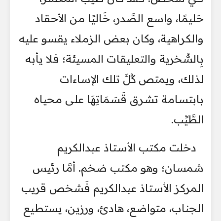
حَليمًا، واسع الصَّدر، خَاليًا من الأحقاد
والكراهية، وكان بعض الزملاء يقسو عليه
بِالسُّخرية والتعليقات المسيئة؛ فلا يأبه
لذلك، ويمتص كُلَّ تلك الإساءات
بابتسامة تشرق قَسَمَاتِهَا على محياه
الطَّيِّب.
دخلت مكتب الأستاذ عبدالكريم
شمسان؛ وهو مكتب ضخم. أمَّا رئيس
المركز الأستاذ عبدالكريم فَشخص قريب
الجناب، متواضع، هادئ، ورزين، يستطيع