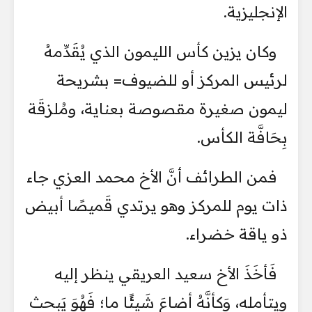
الإنجليزية.
وكان يزين كأس الليمون الذي يُقَدِّمهُ
لرئيس المركز أو للضيوف= بشريحة
ليمون صغيرة مقصوصة بعناية، ومُلزقَة
بِحَافَّة الكأس.
فمن الطرائف أنَّ الأخ محمد العزي جاء
ذات يوم للمركز وهو يرتدي قَميصًا أبيض
ذو ياقة خضراء.
فَأخَذَ الأخ سعيد العريقي ينظر إليه
ويتأمله، وَكأنَّهُ أضاعَ شَيئًا ما؛ فَهُوَ يَبحث