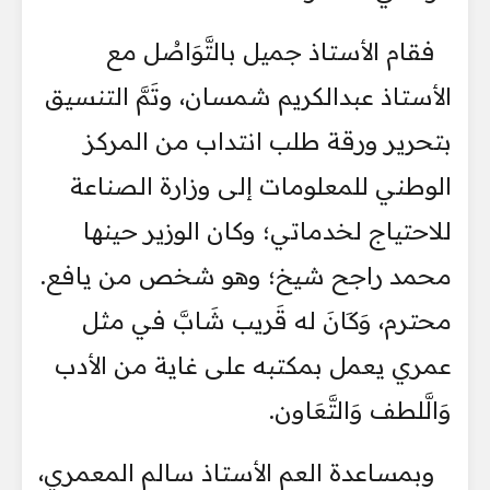
فقام الأستاذ جميل بالتَّوَاصُل مع
الأستاذ عبدالكريم شمسان، وتَمَّ التنسيق
بتحرير ورقة طلب انتداب من المركز
الوطني للمعلومات إلى وزارة الصناعة
للاحتياج لخدماتي؛ وكان الوزير حينها
محمد راجح شيخ؛ وهو شخص من يافع.
محترم، وَكَانَ له قَريب شَابَّ في مثل
عمري يعمل بمكتبه على غاية من الأدب
وَالَّلطف وَالتَّعَاون.
وبمساعدة العم الأستاذ سالم المعمري،