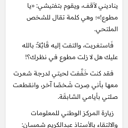
يناديني لأقف، ويقوم بتفتيشي: «يا
مطوع!»؛ وهي كلمة تقال للشخص
الملتحي.
فَاستغربت، والتفت إليه قَائِلاً: بالله
عليك هل لا زلت مطوع في نظرك؟!
فقد كنت خَفَّفت لحيتي لدرجة شعرت
معها بأني صِرت شَخصًا آخر، وانقطعت
صلتي بأيامي السَّابقَة.
زيارة المركز الوطني للمعلومات
والالتقاء بالأستاذ عبدالكريم شمسان: