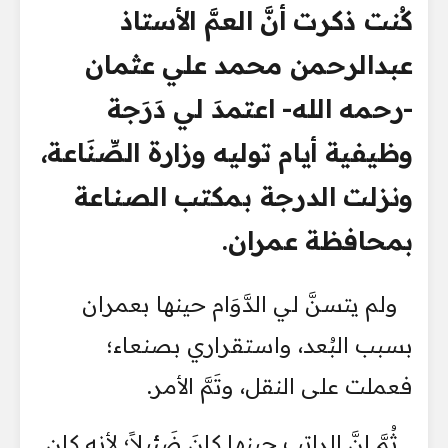
كُنت ذكرت أنَّ العمَّ الأستاذ
عبدالرحمن محمد علي عثمان
-رحمه الله- اعتمدَ لي دَرَجة
وظيفية أيام توليه وزارة الصِّنَاعة،
ونزلت الدرجة بمكتب الصناعة
بمحافظة عمران.
ولم يتسنَّ لي الدَّوَام حينها بعمران
بسبب البُعد، واستقراري بصنعاء؛
فعملت على النقل، وتَمَّ الأمر.
ثُمَّ إنَّ الراتب حينها كانَ ضَئيلاً؛ لأنه كان