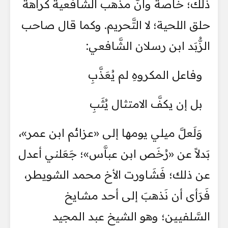
ذلك؛ خَاصةً وأنَّ مذهب الشافعية كراهة
حلق اللحية؛ لا التَّحريم. وكما قال صاحب
الزُّبَد ابن رسلان الشَّافعي:
وفاعل المكروهِ لم يُعَذَّبِ
بل إن يكفَّ الامتثال يُثَبِ
وَلَعلَّ ميلي يومها إلى «عزائم ابن عمر»،
بَدلاً عن «رُخَص ابن عباَّس»؛ جَعَلني أعدل
عن ذلك؛ فَشَاورت الأخ محمد الشويطر،
فَرَأى أن نَذهبَ إلى أحد مشايخ
السَّلفيين؛ وهو الشيخ عبد المجيد