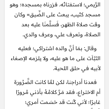
الرَّيمي؛ لاستفتائه. فزرناه بمسجده؛ وهو
مسجد كئيب، يبعث على الضِّيق= وكان
وقت صلاة الظهر، فَسلَّمنَا عليه بعد
الصلاة، وتعرف علي، وعرف والدي.
وقال: بمَا أنَّ والده اشتراكي؛ فعليه
الثبَّاَت على ما هو عليه، ولا يلزمه الإصغاء
لأبيه في حلق اللحية.
فعدنا أدراجنا، لكن لمَّا كانت الضَّرُورة
أم الاختراع، فقد مَرَّ كلامُهُ بأذني مُرورًا
عَابرًا؛ لأني كُنت قد حَسَمت أمري؛