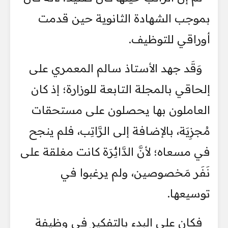
بموجب الشهادة الثانوية حين قدمت
أوراقي للتوظيف.
وَقَد جهد الأستاذ سالم المعمري على
إلحاقي بالمجلة التابعة للوزارة؛ إذ كان
العاملون بها يحصلون على مستحقات
مُجزِيَة، بالإضافة إلى الرَّاتِب، فلم ينجح
في مسعاه؛ لأنَّ الدَّائِرَة كانت مغلقة على
نَفَر مَخصوصين، ولم يرغبوا في
توسيعها.
فكان علي البدء بالتفكير في وظيفة