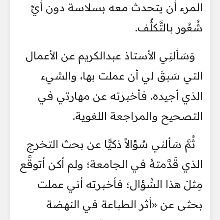
المرء أن يتحدث معه بسلاسة دون أيِّ
شُعُور بالتَّكلُّف.
وَسَألنِي الأستاذ عبدالكريم عن الأعمال
التي سَبقَ لي أن عملت بها، والشيء
الذي أجيده. فأخبرته عن مهارتي في
التصحيح والمراجعة اللغوية.
ثُمَّ سَألني سُؤالاً ذكيًّا عن بحث التخرج
الذي قَدَّمتهُ في الجامعة؛ ولم أكن أتوقَّع
مِثلَ هذا السُّؤال؛ فأخبرته أني عملت
بحثى عن «أثر الطباعة في النهضة