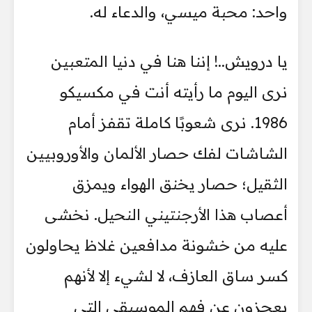
واحد: محبة ميسي، والدعاء له.
يا درويش..! إننا هنا في دنيا المتعبين
نرى اليوم ما رأيته أنت في مكسيكو
1986. نرى شعوبًا كاملة تقفز أمام
الشاشات لفك حصار الألمان والأوروبيين
الثقيل؛ حصار يخنق الهواء ويمزق
أعصاب هذا الأرجنتيني النحيل. نخشى
عليه من خشونة مدافعين غلاظ يحاولون
كسر ساق العازف، لا لشيء إلا لأنهم
يعجزون عن فهم الموسيقى التي