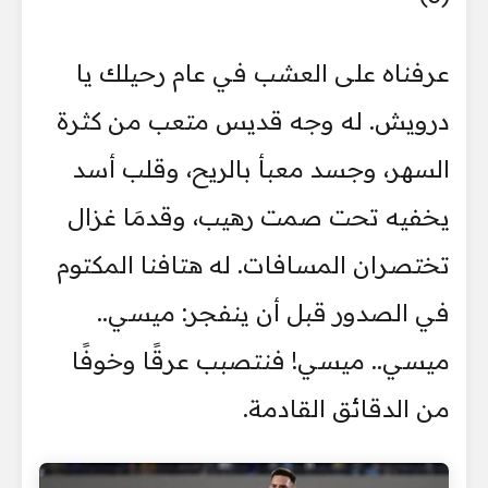
عرفناه على العشب في عام رحيلك يا
درويش. له وجه قديس متعب من كثرة
السهر، وجسد معبأ بالريح، وقلب أسد
يخفيه تحت صمت رهيب، وقدمَا غزال
تختصران المسافات. له هتافنا المكتوم
في الصدور قبل أن ينفجر: ميسي..
ميسي.. ميسي! فنتصبب عرقًا وخوفًا
من الدقائق القادمة.