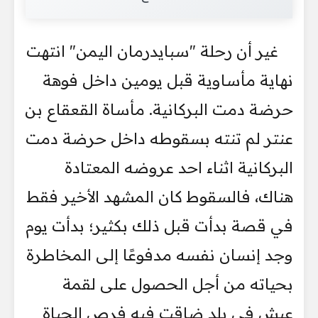
غير أن رحلة "سبايدرمان اليمن" انتهت
نهاية مأساوية قبل يومين داخل فوهة
حرضة دمت البركانية. مأساة القعقاع بن
عنتر لم تنته بسقوطه داخل حرضة دمت
البركانية اثناء احد عروضه المعتادة
هناك، فالسقوط كان المشهد الأخير فقط
في قصة بدأت قبل ذلك بكثير؛ بدأت يوم
وجد إنسان نفسه مدفوعًا إلى المخاطرة
بحياته من أجل الحصول على لقمة
عيش في بلد ضاقت فيه فرص الحياة