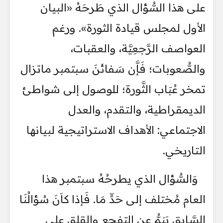
على هذا السُّؤال الذي طَرحَهُ «البيان
الأول لمجلس قيادة الثورة». ورغم
العواصف الرَّجعِيَّة، والعقبات،
والصُّعوبات؛ فَإَّن سَفائنَ سبتمبر ماتزال
تمخر عُبَاب الثَّورة؛ للوصول إلى شواطئ
الديمقراطية، والتقدم، والعدل
الاجتماعي: الأهداف الاستراتيجية لبيانها
التاريخي.
وَالسُّؤال الذي يطرحُهُ سبتمبر هذا
العام مُختلف إلى حَدٍّ مَا. فَإذا كاَنَ سُؤالُنَا
السَّابق يَنمُّ عن التفجع والقلق على