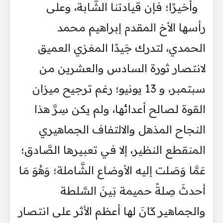
وأخيرًا؛ فإن قيادتنا الشَّابة، وعلى
رأسها الأخ المقدم إبراهيم محمد
الحمدي، لتدرك جَيدًا المغزي العميق
لانتصار ثورة السادس والعشرين من
سبتمبر، و 13 يونيو؛ رغم ترجيح ميزان
القوة لصالح أعدائها، ولم يكن سِرَّ هذا
النجاح المذهل والالتفاف الجماهيري
المنقطع النظير، إلا في تعبيرها الصَّادق؛
عَمَّا وَصَلت إليه الأوضاع الشَّاملة؛ وَهُوَ مَا
أحدثَ صِلةً حميمة بَينَ السَّلطة
والجماهير كَانَ لها أعظم الأثر على انتصار