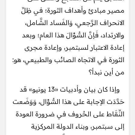
مصير مبادئ وأهداف الثورة؛ في ظِلِّ
الانحراف الرَّجعي، وَالفَساد الشَّامل،
والارتداد، فَإنَّ السُّؤالَ هذا العام؛ وبعد
إعادة الاعتبار لسبتمبر، وإعادة مجرى
الثورة في الاتجاه الصائب والطبيعي، هو:
من أين نبدأ؟
وإذا كان بيان وأدبيات «13 يونيو» قد
حَدَّدَت الإجابة على هذا السُّؤال، وَوَضَعت
النِّقَاط على الحُروف في ضرورة العودة
إلى سبتمبر، وبناء الدولة المركزية