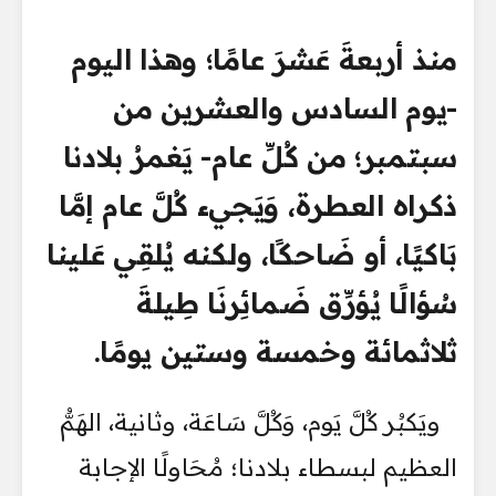
منذ أربعةَ عَشرَ عامًا؛ وهذا اليوم
-يوم السادس والعشرين من
سبتمبر؛ من كُلِّ عام- يَغمرُ بلادنا
ذكراه العطرة، وَيَجيء كُلَّ عام إمَّا
بَاكيًا، أو ضَاحكًا، ولكنه يُلقِي عَلينا
سُؤالًا يُؤرِّق ضَمائِرنَا طِيلةَ
ثلاثمائة وخمسة وستين يومًا.
ويَكبُر كُلَّ يَوم، وَكُلَّ سَاعَة، وثانية، الهَمُّ
العظيم لبسطاء بلادنا؛ مُحَاولًا الإجابة