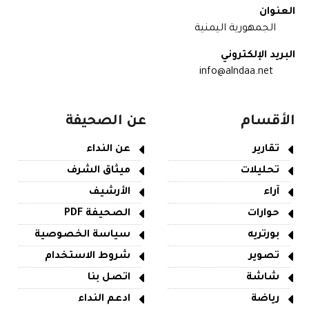
العنوان
الجمهورية اليمنية
البريد الإلكتروني
info@alndaa.net
الأقسام
عن الصحيفة
تقارير
عن النداء
تحليلات
ميثاق الشرف
آراء
الأرشيف
حوارات
الصحيفة PDF
بورتريه
سياسة الخصوصية
تصوير
شروط الاستخدام
شاشة
اتصل بنا
رياضة
ادعم النداء