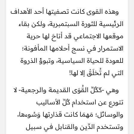
وهذه القوى كانت تصفيتها أحد الأهداف
الرئيسية للثورة السبتمبرية، ولكن بقاء
موقعها الاجتماعي قد أتاحَ لها حرية
الاستمرار في نسج أحلامها المأفونة؛
للعودة للحياة السياسية، وتبوؤ الذروة
التي لم تُخلَقْ إلا لها!
وهي -كَكُلِّ القُوَى القديمة والرجعية- لا
تتورع عن استخدام كُلِّ الأساليب
والوسائل؛ مَهمَا كانت قذارتها وَسُوءها،
وتستخدم الدِّين والقنابل في سبيل