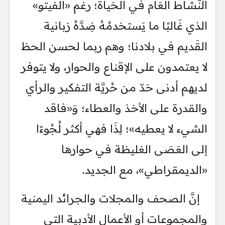
النَّشَاط العَام في الحَياة؛ رغم «الفيتو»
الذي غَالبًا ما يَستخدمُهُ ضِدَّهُ زبانية
القَديم في بلادنا؛ وهم ربما لحسن الحظ
لا يعتمدون على الإقناع والحوار، ولا يتوفر
لديهم أدنى حَدّ من حُريَّة التفكير والرأي
والقدرة على الأخذ والعطاء؛ وَ«فاقد
الشيء لا يعطيه»؛ لِذَا فهي أكثر لُجُوءًا
إلى العَصَى الغليظة في حوارها
«الديمقراطي»، مع الجديد.
إنَّ الصحف والمجلات والجرائد اليمنية
والمجموعات أو الأعمال الأدبية التي