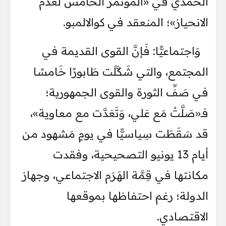
الحمدي في «المؤتمر الخامس لعدم
الانحياز»؛ المنعقد في كوالالمبو.
وَاجتماعيًّا: فَإنَّ القوى القديمة في
المجتمع، والتي شَكَّلَت طَابورًا خَامسًا
في صَفِّ الثورة والقوى الجمهورية؛
فـ«صَلَّتْ مَع عَلي، وَتَغدَّت مع معاوية»،
قد سَقَطَت سِياسيًّا في يومٍ مَشهود من
أيام 13 يونيو التصحيحية، وفقدت
مكانتها في قِمَّة الهَرَم الاجتماعي، وجهاز
الدولة؛ رغم احتفاظها بموقعها
الاقتصادي.