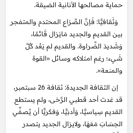
حماية مصالحها الأنانية الضيقة.
وَثَقافيًّا: فَإنَّ الصِّرَاع المحتدم والمتفجر
بين القديم والجديد مَايَزال قَائمًا،
وَشَديدَ الضَّراوة. والقديم لم يَعُد كُلَّ
شَيء؛ رغم امتلاكه وسائل «القوة
والمنعة».
إن الثقافة الجديدة: ثقافة 26 سبتمبر،
قد غدت أحد قطبي الرَّحَى، ولم يستطع
القديم سِياسيًّا، وَأدبيًّا، وَفكريًّا أن يُصفِّي
الحِسَابَ مَعَهَا، ولايزال الجديد يتصدر