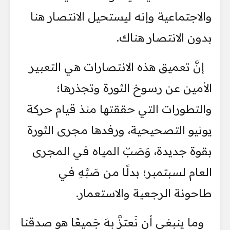
والاجتماعية وإنه ليستحيل الانتصار هنا
بدون الانتصار هناك.
إنَّ تعميق هذه الانتصارات هي التعبير
الأمين عن رسوخ الثورة وتجذرها؛
والتطورات التي حققتها منذ قيام حركة
يونيو التصحيحية، ورفدها مجرى الثورة
بقوة جديدة، وَصَبّ المياه في المجرى
العام لسبتمبر؛ بدلًا من صَبِّهِ في
طاحونة الرجعية والاستعمار.
وما ينبغي أن نَعتزَّ بِهَ جَميعًا هو صدقنا