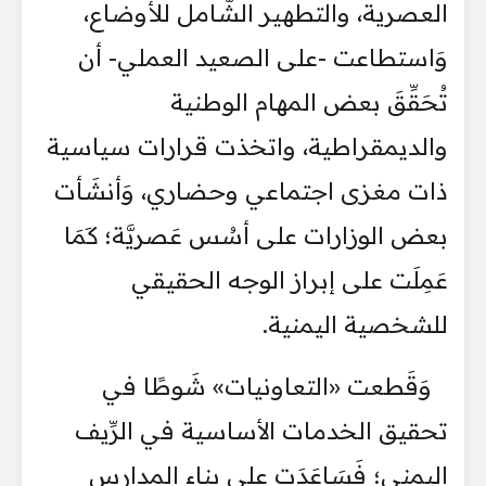
العصرية، والتطهير الشَّامل للأوضاع،
وَاستطاعت -على الصعيد العملي- أن
تُحَقِّقَ بعض المهام الوطنية
والديمقراطية، واتخذت قرارات سياسية
ذات مغزى اجتماعي وحضاري، وَأنشَأت
بعض الوزارات على أسُس عَصريَّة؛ كَمَا
عَمِلَت على إبراز الوجه الحقيقي
للشخصية اليمنية.
وَقَطعت «التعاونيات» شَوطًا في
تحقيق الخدمات الأساسية في الرِّيف
اليمني؛ فَسَاعَدَت على بناء المدارس