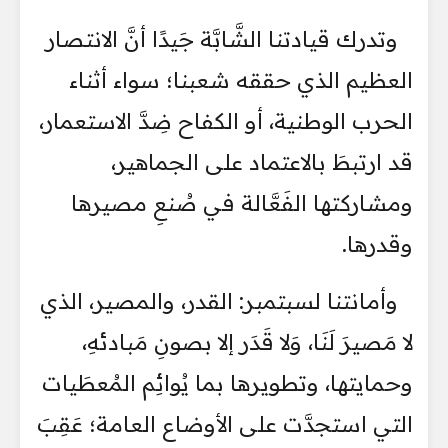
وتدرك قيادتنا الشَّابَّة جَيدًا أنَّ الانتصار
العظيم الذي حققه شعبنا؛ سواء أثناء
الحرب الوطنية، أو الكفاح ضِدَّ الاستعمار،
قد ارتبطَ بالاعتماد على الجماهير،
ومشاركتها الفَعَّالة في صُنعِ مصيرها
وقدرها.
وأمانتنا لسبتمبر: القدر، والمصير، الذي
لا مَصيرَ لَنَا، وَلا قَدَر إلا بصونِ مَبادئهِ،
وحمايتها، وتطويرها بما يُوائِم المُعطَيات
التي استجدَّت على الأوضاع العامة؛ عَقِبَ