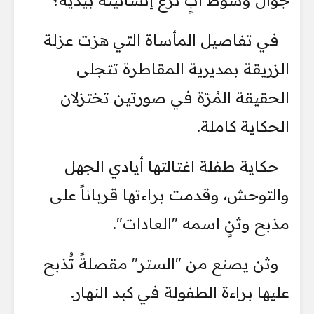
جوال وسوط أبٍ نزع إنسانيته بيديه؟
في تفاصيل المأساة التي هزت عزلة
الزريقة بمديرية المقاطرة تتجلى
الحقيقة المُرّة في صورتين تختزلان
الحكاية كاملة.
حكاية طفلة اغتالتها أيادي الجهل
والتوحش، وقدمت براءتها قرباناً على
مذبح وثنٍ اسمه "العادات".
وثن يصنع من "الستر" مقصلةً تُذبح
عليها براءة الطفولة في كبد النهار.