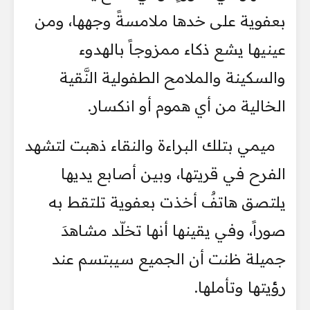
بعفوية على خدها ملامسةً وجهها، ومن
عينيها يشع ذكاء ممزوجاً بالهدوء
والسكينة والملامح الطفولية النَّقية
الخالية من أي هموم أو انكسار.
ميمي بتلك البراءة والنقاء ذهبت لتشهد
الفرح في قريتها، وبين أصابع يديها
يلتصق هاتفٌ أخذت بعفوية تلتقط به
صوراً، وفي يقينها أنها تخلّد مشاهدَ
جميلة ظنت أن الجميع سيبتسم عند
رؤيتها وتأملها.