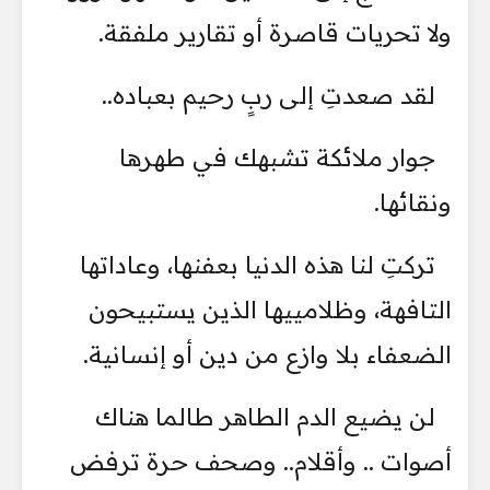
ولا تحريات قاصرة أو تقارير ملفقة.
لقد صعدتِ إلى ربٍ رحيم بعباده..
جوار ملائكة تشبهك في طهرها
ونقائها.
تركتِ لنا هذه الدنيا بعفنها، وعاداتها
التافهة، وظلامييها الذين يستبيحون
الضعفاء بلا وازع من دين أو إنسانية.
لن يضيع الدم الطاهر طالما هناك
أصوات .. وأقلام.. وصحف حرة ترفض