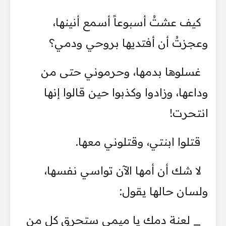
كيف عشتُ أسبوعاً أسمع أنينها،
وعجزتُ أن أفتديها بروحي ودمي؟
غسلوها بدمها، وحرموني حتى من
وداعها، وزادوا وكذبوا حين قالوا إنها
انتحرت!
قتلوا ابنتي، وقتلوني معها.
لا شك أن أمها الآن تواسي نفسها،
ولسان حالها يقول:
_ لعنة دمك يا ميمي ستحرق كل من