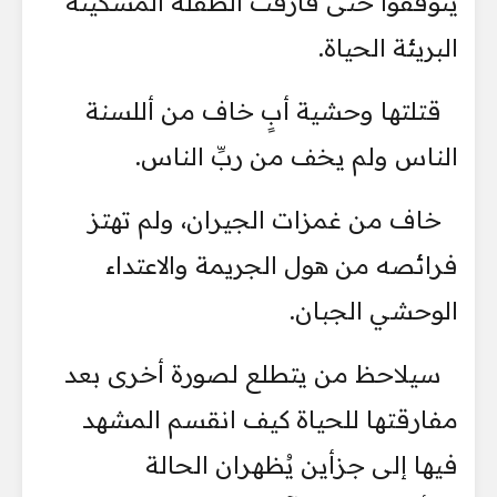
يتوقفوا حتى فارقت الطفلة المسكينة
البريئة الحياة.
قتلتها وحشية أبٍ خاف من أللسنة
الناس ولم يخف من ربِّ الناس.
خاف من غمزات الجيران، ولم تهتز
فرائصه من هول الجريمة والاعتداء
الوحشي الجبان.
سيلاحظ من يتطلع لصورة أخرى بعد
مفارقتها للحياة كيف انقسم المشهد
فيها إلى جزأين يُظهران الحالة