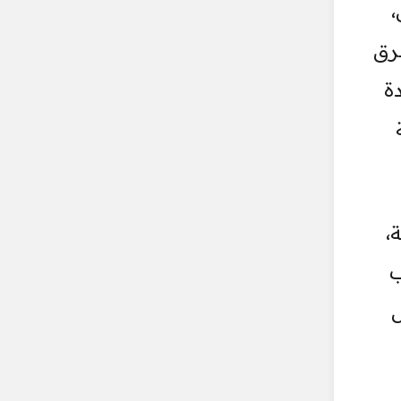
،
فرق
ة
،
ب
ل