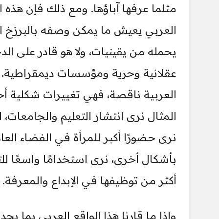
مثلما عرفها آباؤها. ومع ذلك فإن هذه 
العربي يعيش ما يمكن وصفه بالبرزخ الت
يحمله من يقينيات، ولا هو قادر على ال
عقلانية وحرية ومؤسسات ديمقراطية. ه
العربية ناقصة، فهي تغييرات شكلية أحيا
المثال نرى انتشار التعليم والجامعات
نرى حضورًا أكبر للمرأة في الفضاء العا
بأشكال أخرى، نرى استخدامًا واسعًا للت
أكثر من توظيفها في الإبداع والمعرفة.
وإذا ما قارنا هذا الواقع العربي بما ي