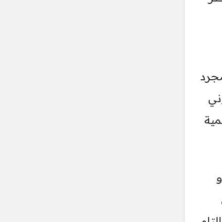
مجرد
ني
مية
و
تام.