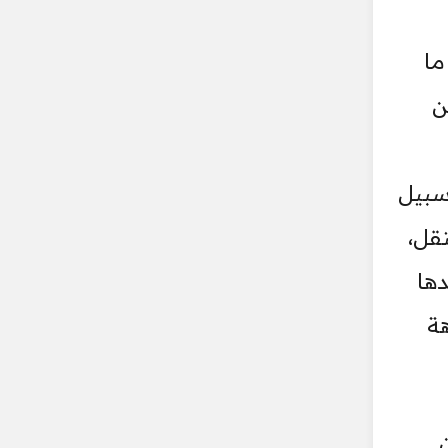
ما
ن
 سبيل
قل،
دها
هة