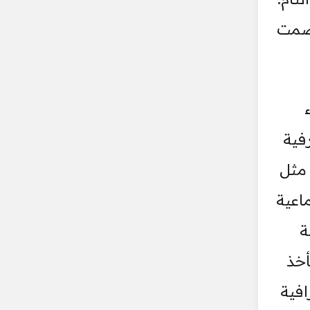
 صمت
فية
 مثل
اعية
ة
أخذ
افية