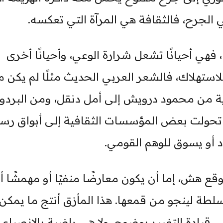
هي الجرح، فالثقافة هي المرآة التي تعكسه.
ا، فهي أحيانًا تشعل شرارة الوعي، وأحيانًا أخرى
لاستهلاك، فالشعر العربي الحديث مثلًا لم يكن 
ورية من محمود درويش إلى أمل دنقل، ومن البردو
يف تحولت بعض المؤسسات الثقافية إلى أبواق رس
اد أو يسوق للوهم القومي.
ع هش، إما أن يكون معارضًا منفيًا أو مهمشًا أ
سلطة لينجو من قمعها. هذا المأزق أنتج ما يمكن
يادة التغيير بوضوح، ولا هي راضية بالانصياع ال