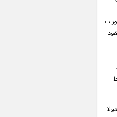
ورات
قود
ط
 لا