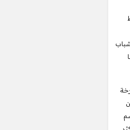
شباب
رخة
ن
سم
ثر