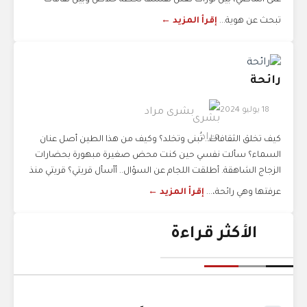
على الماضي، بين ثورات تعلن نفسها لحظة خلاص وبين ثقافات
تبحث عن هوية...
إقرأ المزيد ←
رائحة
18 يوليو 2024
بشرى مراد
كيف تخلق الثقافات.. تُبنى وتخلد؟ وكيف من هذا الطين أصل عنان
السماء؟ سألت نفسي حين كنت محض صغيرة مبهورة بحضارات
الزجاج الشاهقة. أطلقت اللجام عن السؤال.. أأسأل قريتي؟ قريتي منذ
عرفتها وهي رائحة،...
إقرأ المزيد ←
الأكثر قراءة