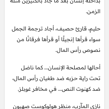
بداخله إنسان بعد ما جاد بالكثيرين مثله
الزمن.
حليم، قارئ حصيف، أجاد ترجمة الجمل
سواء قرأها إنجيلًا أو قرأها فرقانًا من
نصوص رأس المال.
أحالها لمصلحة الإنسان... كما ناضل
تحت راية حزبه ضد طغيان رأس المال،
ضد كهنوت النص... في مخافر غوبلز.
نازي المآرب، منظر هولوكوست صهيون