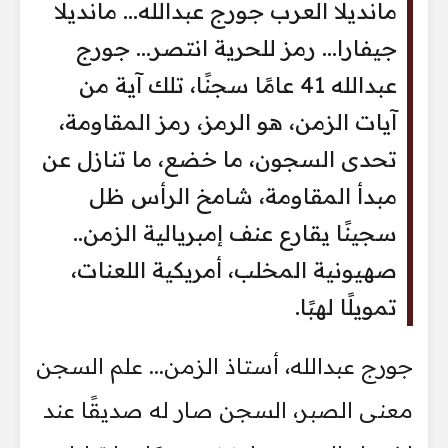
مانديلا العرب جورج عبدالله... مانديلا
جيفارا... رمز للحرية انتصر... جورج
عبدالله 41 عامًا سجنًا، تلك آية من
آيات الزمن، هو الرمز، رمز المقاومة،
تحدى السجون، ما خضع، ما تنازل عن
مبدأ المقاومة، شامخ الرأس ظل
سجينًا يقارع عنف إمبريالية الزمن..
صهيونية المخلب، أمريكية اللعنات،
تمويلًا لهبًا.
جورج عبدالله، أستاذ الزمن... علم السجن
معنى الصبر، السجن صار له صديقًا عند