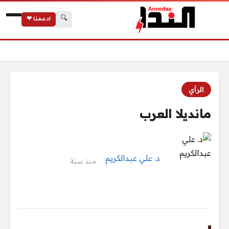
🔍
ادعمنا ❤
الرئيسية
مانديلا العرب
الرأي
مانديلا العرب
د. علي عبدالكريم
منذ سنة