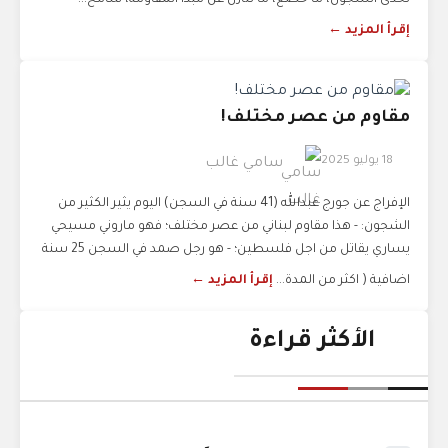
تحدى السجون، ما خضع، ما تنازل عن مبدأ المقاومة، شامخ...
إقرأ المزيد ←
مقاوم من عصر مختلف!
18 يوليو 2025
سامي غالب
الإفراج عن جورج عبدالله (41 سنة في السجن) اليوم يثير الكثير من
الشجون: - هذا مقاوم لبناني من عصر مختلف؛ فهو ماروني مسيحي
يساري يقاتل من اجل فلسطين؛ - هو رجل صمد في السجن 25 سنة
اضافية ( اكثر من المدة...
إقرأ المزيد ←
الأكثر قراءة