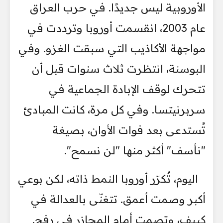
الأوروبية ليس جديدًا. في حرب العراق
عام 2003، انقسمت أوروبا وترددت في
مواجهة الأكاذيب التي سبقت الغزو. وفي
البوسنة، انتظرت ثلاث سنوات قبل أن
تتحرك لوقف الإبادة الجماعية في
سربرنيتسا. وفي كل مرة، كانت المبادئ
تُستدعى بعد فوات الأوان، بصيغة
"نأسف" أكثر منها "لن نسمح".
اليوم، تُكرّر أوروبا النمط ذاته، لكن بوعي
أكبر وصمت أعمق. تتغنّى بالعدالة في
كييف، وتصمت أمام المجازر في رفح.