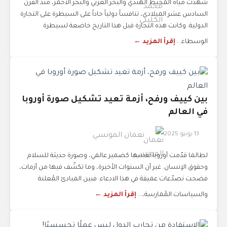
شهدت مياه المحيط الهندي والبحر العربي والبحر الأحمر، منذ القرن
السادس عشر الميلادي، تنافساً دولياً حاداً على السيطرة على التجارة
الدولية. وكانت هذه التجارة قبل هذا التاريخ خاضعة لسيطرة
الوسطاء...
إقرأ المزيد ←
بين كييف ورفح، أزمة تعيد تشكيل صورة أوروبا
في العالم
13 يونيو 2025
نعمان المونسي
لطالما قدّمت أوروبا نفسها كضمير عالمي، وصورة حديثة للسلام
وحقوق الإنسان. غير أن السنوات الأخيرة، وما تكشّف فيها من أزمات،
فضحت تصدّعات عميقة في هذا الادعاء. فبين المبادئ المُعلنة
والسياسات المُمارسة،...
إقرأ المزيد ←