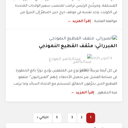
المسلمة، ومرشّح الرئيس ترامب لمنصب سفير الولايات المتحدة
في الكويت، وجد نفسه في موقف حرج حين اضطرّ إلى التبرؤ من
مواقفه العلنية...
إقرأ المزيد ←
المبرراتي: مثقف القطيع النموذجي
6 أكتوبر 2025
عبدالناصر المودع
في كل أزمة عربية، يظهر نوع من المثقفين يؤدي دورًا بالغ الخطورة
في صناعة الفشل عبر تجميل الأخطاء. إنهم "المبرراتيون"؛ مثقفو
القطيع الذين يحرّفون الحقائق لتنسجم مع الاتجاه السائد وما يرغب
فيه الجمهور...
إقرأ المزيد ←
...
1
2
3
5
التالي ›