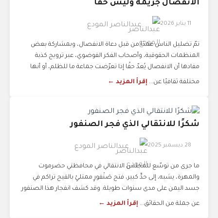
الانفصال جريمة وليس حقًا
11 يناير 2026
عبدالناصر المودع
تمّ تضليل الناس عمدًا من قبل دعاة الانفصال، وبمشاركة بعض
المنظمات الحقوقية، وأصحاب الفكر الفوضوي، عبر ترويج كذبة
مفادها أن الانفصال يُعدّ حقًا إذا تعرّضت جماعة ما للظلم، أو أنها
مختلفة ثقافيًا عن...
إقرأ المزيد ←
شكرًا للانتقالي الذي فجر الصنفور
28 ديسمبر 2025
عبدالناصر المودع
ما جرى من توسّع للمجلس الانتقالي في محافظتي حضرموت
والمهرة، يشبه، إلى حدٍّ كبير، فتح صَنْفورٍ ممتلئٍ بالقيح تراكم في
جسد اليمن على مدى سنوات طويلة. وقد كشف انفجار هذا الصنفور
عن جملة من الحقائق...
إقرأ المزيد ←