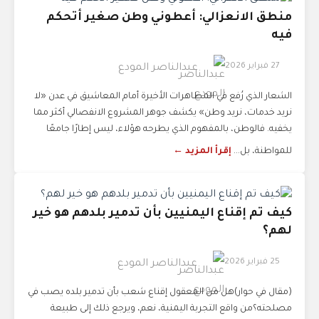
منطق الانعزالي: أعطوني وطن صغير أتحكم
فيه
27 فبراير 2026
عبدالناصر المودع
الشعار الذي رُفع في المظاهرات الأخيرة أمام المعاشيق في عدن «لا
نريد خدمات، نريد وطن» يكشف جوهر المشروع الانفصالي أكثر مما
يخفيه. فالوطن، بالمفهوم الذي يطرحه هؤلاء، ليس إطارًا جامعًا
للمواطنة، بل...
إقرأ المزيد ←
كيف تم إقناع اليمنيين بأن تدمير بلدهم هو خير
لهم؟
25 فبراير 2026
عبدالناصر المودع
(مقال في حوار)هل من المعقول إقناع شعب بأن تدمير بلده يصب في
مصلحته؟من واقع التجربة اليمنية، نعم، ويرجع ذلك إلى طبيعة