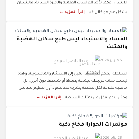
الإنسان، فكما تؤكد الدراسات العلمية والخبرة البشرية، فالإنسان
بشكل عام هو كائن غير...
إقرأ المزيد ←
الفساد والاستبداد ليس طبع سكان الهضبة
والمثلث
5 فبراير 2026
عبدالناصر المودع
السلطة، بحكم طبيعتها، تميل إلى الاستئثار والمحسوبية، وهذه
ليست سمة مرتبطة بجماعة بعينها أو بمنطقة دون أخرى، بل
خاصية ملازمة لكل سلطة بشرية منذ نشوء أول تنظيم سياسي
وحتى اليوم. فكل من يمتلك السلطة...
إقرأ المزيد ←
مؤتمرات الحوار!! فخاخ ذكية
28 يناير 2026
عبدالناصر المودع