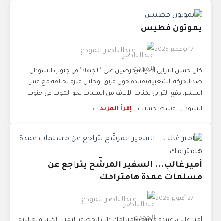
يموتون فطيس
17 نوفمبر 2025
عبدالناصر المودع
كان حسن الترابي أكبر المحرضين على "الجهاد" في جنوب السودان
ضد الحركة الشعبية بقيادة جون قرنق. وخلال فترة تحالفه مع عمر
البشير، دفع الترابي بمئات الآلاف من الشباب نحو الموت في جنوب
السودان، وسط حملات...
إقرأ المزيد ←
أمير غالب... السفير المرشّح يتراجع عن
مسلمات عمدة هامترامك
27 أكتوبر 2025
عبدالناصر المودع
أمير غالب، عمدة مدينة هامترامك ذات الحضور اليمني الكبير والغالبية