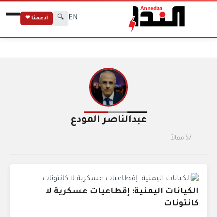
EN
🔍
ادعمنا ❤
الكتاب
الرئيسية
عبدالناصر المودع
عبدالناصر المودع
57 مقالاً
الكيانات اليمنية: إقطاعيات عسكرية لا
كانتونات