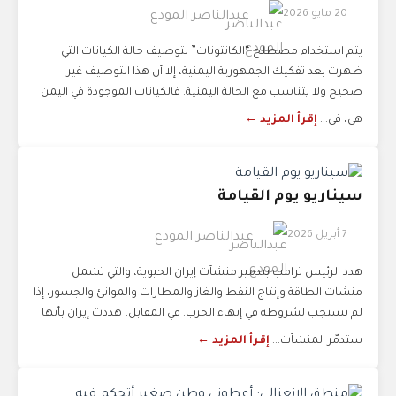
20 مايو 2026
عبدالناصر المودع
يتم استخدام مصطلح “الكانتونات” لتوصيف حالة الكيانات التي
ظهرت بعد تفكيك الجمهورية اليمنية، إلا أن هذا التوصيف غير
صحيح ولا يتناسب مع الحالة اليمنية. فالكيانات الموجودة في اليمن
هي، في...
إقرأ المزيد ←
سيناريو يوم القيامة
7 أبريل 2026
عبدالناصر المودع
هدد الرئيس ترامب بتدمير منشآت إيران الحيوية، والتي تشمل
منشآت الطاقة وإنتاج النفط والغاز والمطارات والموانئ والجسور، إذا
لم تستجب لشروطه في إنهاء الحرب. في المقابل، هددت إيران بأنها
ستدمّر المنشآت...
إقرأ المزيد ←