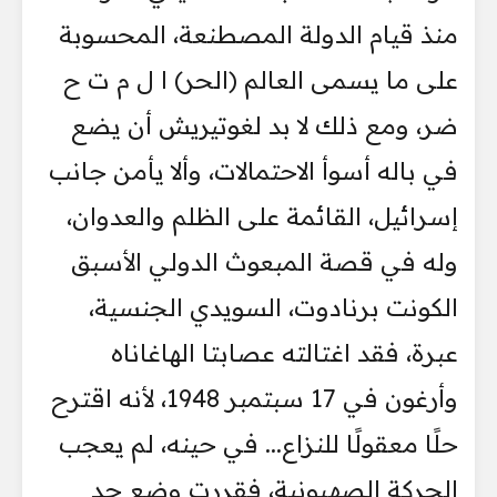
منذ قيام الدولة المصطنعة، المحسوبة
على ما يسمى العالم (الحر) ا ل م ت ح
ضر، ومع ذلك لا بد لغوتيريش أن يضع
في باله أسوأ الاحتمالات، وألا يأمن جانب
إسرائيل، القائمة على الظلم والعدوان،
وله في قصة المبعوث الدولي الأسبق
الكونت برنادوت، السويدي الجنسية،
عبرة، فقد اغتالته عصابتا الهاغاناه
وأرغون في 17 سبتمبر 1948، لأنه اقترح
حلًا معقولًا للنزاع... في حينه، لم يعجب
الحركة الصهيونية، فقررت وضع حد