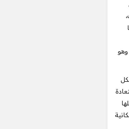
،
وهو
كل
عادة
ها
انية