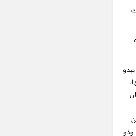
ك
يبدو
،
ان
ن
وذو