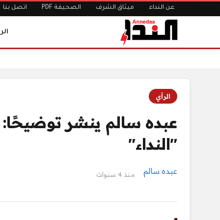
عن النداء
ميثاق الشرف
الصحيفة PDF
اتصل بنا
الر
الرئيسية
عبده سالم ينشر توضيحًا: الإصلاح كان حريصًا على عودة "الند
الرأي
عبده سالم ينشر توضيحًا: 
"النداء"
عبده سالم
منذ 4 سنوات