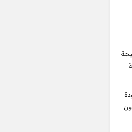
يجة
ة
دة
ون