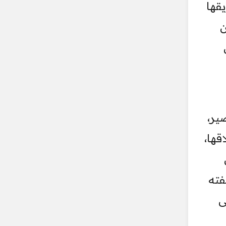
قها
ن
ير،
قها،
فته
ى