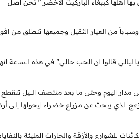
بها اهلها كببغاء ‏الباركيت الأخضر " نحن أصل
سباباً من العيار الثقيل وجميعها ‏تنطلق من افواه
ا ليالي قالوا ان الحب حالي" في هذه ‏الساعة انها 
 مدار اليوم وحتى ما بعد منتصف ‏الليل تنقطع
زعج الذي يبحث عن ‏مزراع خضراء ليحولها إلى أ
ائنات للشوارع والأزقة والحارات ‏المليئة بالنفايا