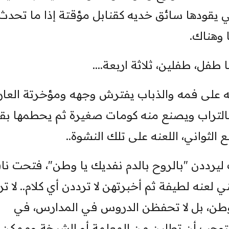
تي يقودها سائق ‏خديه كقنابل مؤقتة إذا ما تحدث
وهناك.‏
فل، طفلين، ثلاثة اربعة.... ‏
على فمه والذباب يفترش وجهه ‏ومؤخرتة العار
 بالتراب ويصنع منه ‏كومات صغيرة ثم يحطمها بق
 ‏الثواني، اللعنه على تلك النشوة.. ‏
ددن "بالروح بالدم نفديك يا ‏وطن"، فتحت نا
ه لطيفة ‏ثم أخبرتهن لا ترددن أي كلام.. لا تر
الوطن، بل لا تحفظن الدروس في المدارس، في
توجب أن تطلبن من المعلمة أو الشيخة وممكن