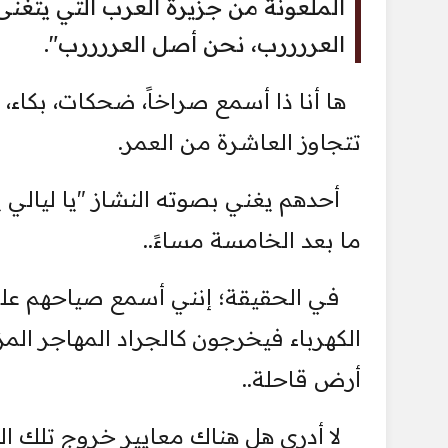
الملعونة من جزيرة العرب التي يتغنى 
العررررب، نحن أصل العررررب".‏
ها أنا ذا أسمع صراخاً، ضحكات، بكاء، و
تتجاوز العاشرة من العمر.‏
‏ أحدهم يغني بصوته النشاز "يا ليالي ي
ما بعد الخامسة مساءً..‏
‏ في الحقيقة؛ إنني أسمع صياحهم على
الكهرباء فيخرجون كالجراد المهاجر الم
أرض قاحلة..‏
‏ لا أدري هل هناك معايير خروج تلك الك