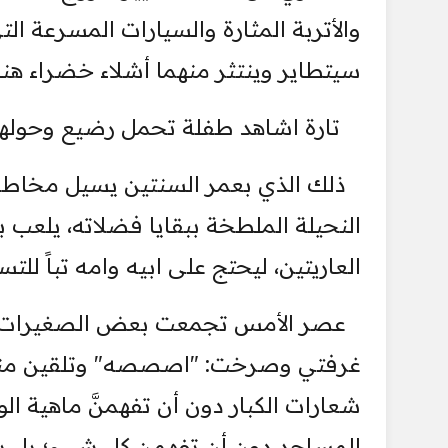
والأتربة المثارة والسيارات المسرعة ال
سيتطاير وينتثر منهما أشلاء خضراء هنا ‏
‏ تارة اشاهد طفلة تحمل رضيع وحولها ط
ذلك الذي بعمر السنتين يسيل مخاطه 
النحيلة الملطخة ببقايا فضلاته، يلعب
العاريتين، ليحتج على ابيه وامه تباً للتسع
عصر الأمس تجمعت بعض الصغيرات لير
غرفتي وصرخت: "اصصصه" وتلقين مني لعن
شعارات الكبار دون أن تفهمنَّ ‏ماهية 
المساجد دون أن ‏تفهمن كل شيء؛ بل ي