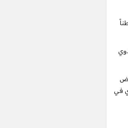
اً
ذوي
عض
ي في