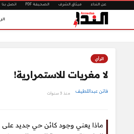
عن النداء
ميثاق الشرف
الصحيفة PDF
اتصل بنا
الر
الرئيسية
لا مغريات للاستمرارية!‏
الرأي
لا مغريات للاستمرارية!‏
فاتن عبداللطيف
منذ 3 سنوات
ماذا يعني وجود كائن حي جديد على هذ