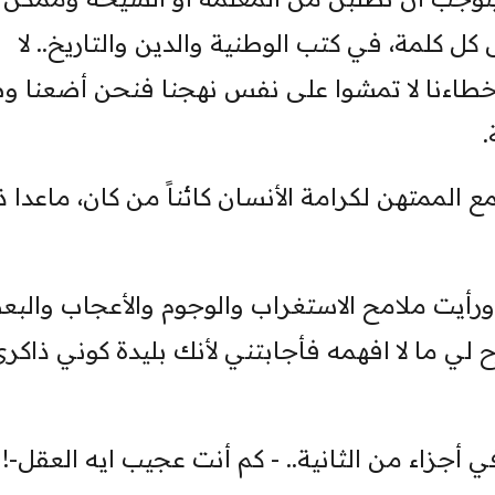
ل كلمة، في كتب الوطنية والدين ‏والتاريخ.. لا
اخطاءنا لا تمشوا ‏على نفس نهجنا فنحن أضعنا وطن
‏
الممتهن لكرامة الأنسان كائناً من ‏كان، ماعدا 
رأيت ملامح الاستغراب والوجوم ‏والأعجاب والب
لي ما لا افهمه ‏فأجابتني لأنك بليدة كوني ذاكر
أجزاء من الثانية.. - كم أنت ‏عجيب ايه العقل-! ‏