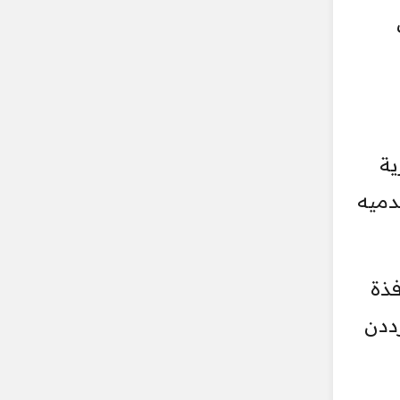
ية
دميه
فذة
ددن