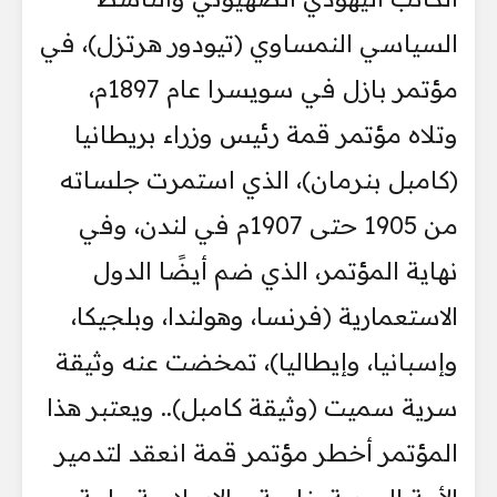
السياسي النمساوي (تيودور هرتزل)، في
مؤتمر بازل في سويسرا عام 1897م،
وتلاه مؤتمر قمة رئيس وزراء بريطانيا
(كامبل بنرمان)، الذي استمرت جلساته
من 1905 حتى 1907م في لندن، وفي
نهاية المؤتمر، الذي ضم أيضًا الدول
الاستعمارية (فرنسا، وهولندا، وبلجيكا،
وإسبانيا، وإيطاليا)، تمخضت عنه وثيقة
سرية سميت (وثيقة كامبل).. ويعتبر هذا
المؤتمر أخطر مؤتمر قمة انعقد لتدمير