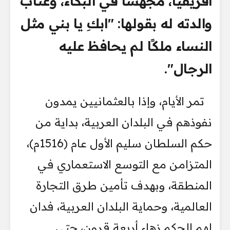
أفريقيا، مجهشًا في البكاء، وعتاب
والدته له بقولها: "ابكِ يا بني مثل
النساء ملكًا لم يحافظ عليه
الرجال".
تمر الأيام، وإذا بالعثمانيين يمدون
نفوذهم في البلدان العربية، بداية من
حكم السلطان سليم الأول عام (1516م)،
المتزامن مع التوسع الاستعماري في
المنطقة، وبهدف تأمين طرق التجارة
العالمية، وحماية البلدان العربية، فدان
لهم الحكم زهاء أربعة قرون، حتى