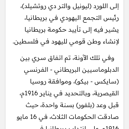
إلى اللورد (ليونيل والتر دي روتشيلد)،
رئيس التجمع اليهودي في بريطانيا،
يشير فيه إلى تأييد حكومة بريطانيا
لإنشاء وطن قومي لليهود في فلسطين.
وفي تلك الآونة، تم اتفاق سري بين
الدبلوماسيين البريطاني - الفرنسي
(سايكس - بيكو)، وموافقة روسيا
القيصرية، وبالتحديد في يناير 1916م،
قبل وعد (بلفور) بسنة واحدة، حيث
صادقت الحكومات الثلاث، في 16 مايو
1916م، على انتداب بريطانيا في