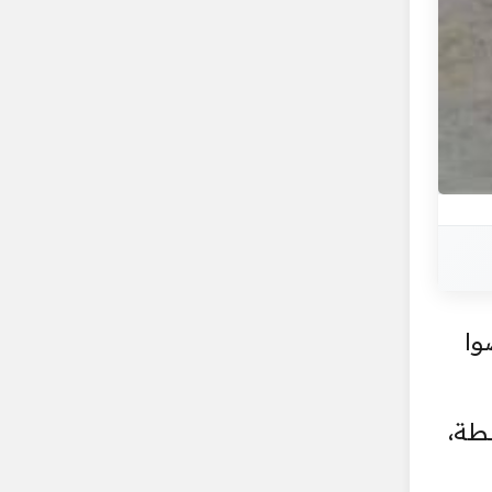
وا
طة،