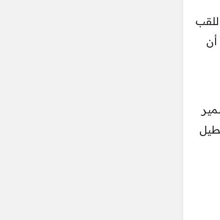
اللقب
أن
مير
طيل