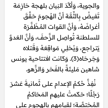
والجوية، وَأكَّدَ البَيان بلهجة حَازِمَة
تَفيضُ بِالثِّقَة أنَّ الهُجومَ حَقَّقَ
أغراضَهُ، وَأنَّ القوات المُظَفَّرَة
للسلطنة تُواصِل الزَّحفَ، وَأنَّ العَدوَّ
يَتراجع، وَيُخلِي مَواقِعَهُ وَقَتلاه
وَجَرحَاه(3). وَكَانت افتتاحية يونس
شاهين مَليئةً بالفَخر وَالزَّهو.
نُفِذَّ حُكمُ الإعدام على ثَمانيةَ عَشرَ
رَجُلًا؛ حَكَمتْ عليهم المَحَاكمُ
المُختصَّة؛ لقيامهم بالهجوم على