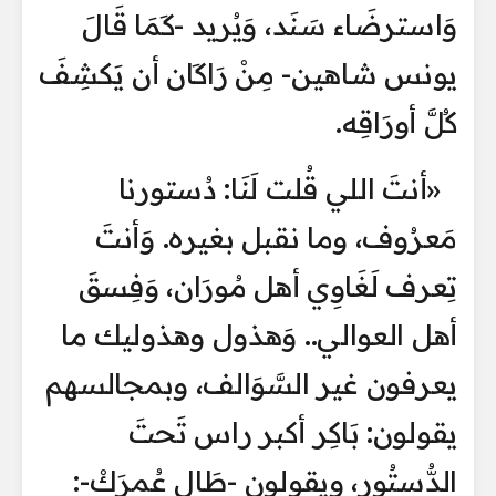
وَاسترضَاء سَنَد، وَيُريد -كَمَا قَالَ
يونس شاهين- مِنْ رَاكَان أن يَكشِفَ
كُلَّ أورَاقِه.
«أنتَ اللي قُلت لَنَا: دُستورنا
مَعرُوف، وما نقبل بغيره. وَأنتَ
تِعرف لَغَاوِي أهل مُورَان، وَفِسقَ
أهل العوالي.. وَهذول وهذوليك ما
يعرفون غير السَّوَالف، وبمجالسهم
يقولون: بَاكِر أكبر راس تَحتَ
الدُّستُور، ويقولون -طَال عُمرَكْ-: