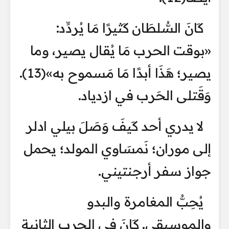
كَانَ السُّلطَان كَثيرًا مَا يُردِّد:
«بوقت الحرب مَا يُقال يصير، وما
يصير؛ هَذَا أبدًا مَا مَسموح به»(13).
وَقَتلى الحَرب في ازدياد.
لا يدري أحد كَيفَ وَصَلَ بيلي ادلر
إلى موران؛ نَمسَاوي المولد؛ يحمل
جواز سفر أرجنتيني.
يُحِبُّ المغامرة والبدو
والموسيقى. كَانَ في الحرب الثانية