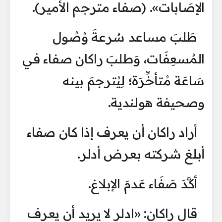
الإصَابات». (صفاء مترجم الأمير).
طَلبَ مساعد سُرعةَ وُصُول
المُسعِفَات، وَطلبَ راكان صفاء في
سَاعَة مُتأخِّرَة؛ لِيُترجمَ بينه
وصحيفة هولندية.
أراد راكان أن يعرف إذا كان صفاء
أبلغ شركته بعرض أدلر.
أكَّدَ صَفَاء عَدمَ الإبلاغ.
قال راكان: «ادلر لا يريد أن يعرف