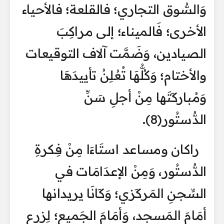
وَالسُّوق التجاري؛ فالقلعة؛ فالأحياء
الأخرى؛ فَالميناء؛ إلى مراكِبَ
الصيادين، وَضَمَّت آلاف التوقيعات
والأختام؛ وَكُلُّهَا تُعُلِنُ تأييدَهَا
وَمُباركَتَها مِنْ أجلِ سَنِّ
الدُّستُور(8).
راكان ومساعد استَاءَا مِنْ فِكرةِ
الدُّستُور، وَمِنْ الإعدَامَات في
السِّجنِ المَركَزي؛ وَكَانَا يريدانها
أمَامَ المَسجِد، وَأمَامَ الجَميع؛ لِزرعِ