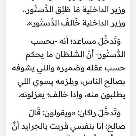
وزير الداخلية مَا طَبَّق الدُّستُور..
وزير الداخلية خَالفَ الدُّستُور».
وَتَدخَّلَ مساعد؛ أنه -بحسب
الدُّستُور- أنَّ السُّلطَان ما يحكم
حسب عقله وضميره واللي يشوفه
بصالح الناس، ويلزمه يسوي اللي
يطلبون منه، وإذا خالف؛ يعزلونه.
وَتَدخَّلَ راكان: «ويقولون: قَالَ
صالح: أنا بنفسي قريت بالجرايد أنَّ