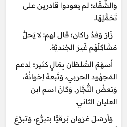
وَالشَّقَاء؛ لم يعودوا قادرين على
تَحَمُّلِهَا.
زَارَ وَفدٌ راكان؛ قال لهم: لا يَحلُّ
مَشَاكِلَهُم غَيرَ الجُنديَّة.
أسهَمَ السُّلطَان بِمَالٍ كثير؛ لِدعمِ
المَجهُود الحربي، وَتَبعهُ إخوانُهُ،
وَبَعضُ التُّجَّار. وَكَانَ اسم ابن
العليان الثاني.
وَأرسَلَ غزوان بَرقيًّا بتبرُّع، وَتبرَّعَ