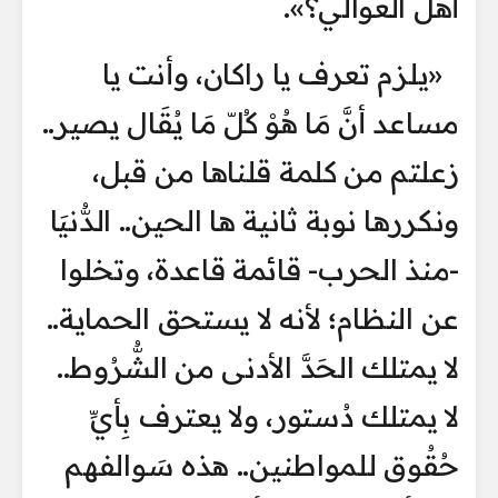
أهل العوالي؟».
«يلزم تعرف يا راكان، وأنت يا
مساعد أنَّ مَا هُوْ كُلّ مَا يُقَال يصير..
زعلتم من كلمة قلناها من قبل،
ونكررها نوبة ثانية ها الحين.. الدُّنيَا
-منذ الحرب- قائمة قاعدة، وتخلوا
عن النظام؛ لأنه لا يستحق الحماية..
لا يمتلك الحَدَّ الأدنى من الشُّرُوط..
لا يمتلك دُستور، ولا يعترف بِأيِّ
حُقُوق للمواطنين.. هذه سَوالفهم