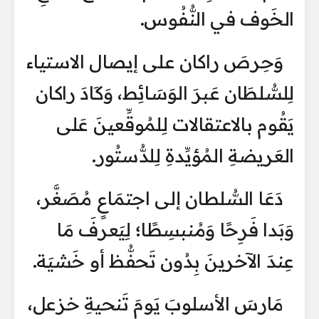
الخَوف في النُّفُوس.
وَحِرصَ راكان على إيصال الاستياء
لِلسُّلطَان عَبرَ الوَسَائِط، وَكَادَ راكان
يَقُوم بالاعتقالات لِلمُوقِّعينَ عَلى
العَريضةِ المُؤيِّدةِ لِلدُّستُور.
دَعَا السُّلطان إلى اجتمَاعٍ مُصَغَّر،
وَبَدا فَرِحًا وَمُنبسِطًا؛ لِيَعرفَ مَا
عِندَ الآخرينَ بِدُون تَحفُّظ أو خَشيَة.
مَارسَ الأسلوبَ يَومَ تَنحيةِ خزعل،