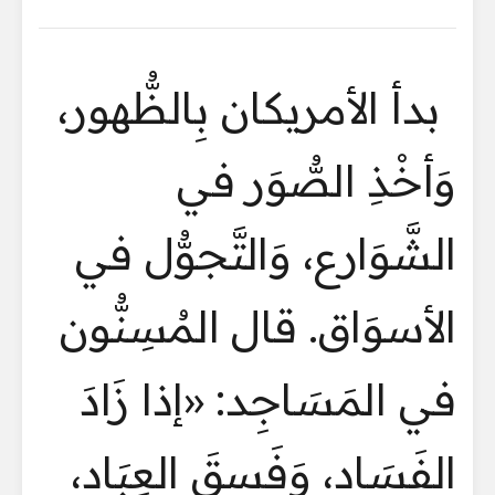
بدأ الأمريكان بِالظُّهور،
وَأخْذِ الصُّوَر في
الشَّوَارع، وَالتَّجوُّل في
الأسوَاق. قال المُسِنُّون
في المَسَاجِد: «إذا زَادَ
الفَسَاد، وَفَسقَ العِبَاد،