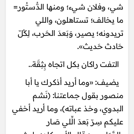
شي، وفلان شيء؛ ومنها الدُّستُور=
ما يخالف؛ تستاهلون، واللي
تريدونه؛ يصير، وَبَعدَ الحَرب، لِكُلّ
حَادث حَديث».
التفت راكان بكل اتجاه بِثِقَة..
يضيف: «وما أريد أذكرك يا أبا
منصور بقول جماعتنا: (نَشم
البدوي، وخذ عباته)، وما أريد أخفي
عليكم سِرّ بَعدَ الِّلي صَار