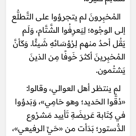
المُخبِرونَ لم يتجرؤوا على التَّطلُّع
إلى الوجُوه؛ لِيَعرِفُوا الشَّتَّام، وَلَم
يَقُل أحدٌ منهم لِرُؤسَائهِ شَيئًا. وَكَأنَّ
المُخبِرينَ أكثرَ خَوفًا مِن الذينَ
يَشتُمون.
لم ينتظر أهل العوالي، وقالوا:
«دُقُّوا الحَديد؛ وهو حَامِي»، وَبَدؤوا
في كِتَابة عَريضَةِ تَأييد مَشرُوع
الدُّستور؛ بَدَأت من «حَيِّ الرفيعي»،