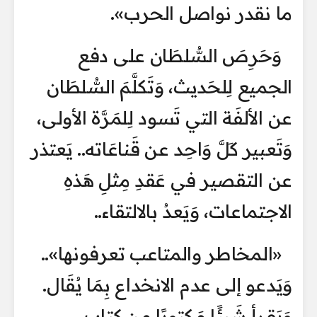
ما نقدر نواصل الحرب».
وَحَرِصَ السُّلطَان على دفع
الجميع لِلحَديث، وَتَكلَّمَ السُّلطَان
عن الألفَة التي تَسود لِلمَرَّة الأولى،
وَتَعبير كَلَّ وَاحِد عن قَناعَاته.. يَعتذر
عن التقصير في عَقدِ مِثلِ هَذهِ
الاجتماعات، وَيَعدُ بالالتقاء..
«المخاطر والمتاعب تعرفونها»..
وَيَدعو إلى عدم الانخداع بِمَا يُقَال.
وَيَقرأ شَيئًا مَكتوبًا من كتاب