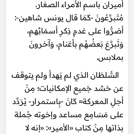
أميران باسم الأمراء الصغار.
مُتَبرِّعُونَ -كَمَا قال يونس شاهين-:
أصَرُّوا على عَدمِ ذِكرِ أسمَائِهم،
وَتَبرَّعَ بَعضُهُم بأغنام، وَآخرونَ
بملابس.
السُّلطَان الذي لم يَهدأ ولم يتوقف
عن حَشد جَميع الإمكانيات؛ مِنْ
أجلِ المعركة= كَانَ -بِاستمرار- يُرَدِّد
على مَسَامِع مساعد وإخوته جُملة
بذاتها مِنْ كتاب «الأمير»: «إنه لا