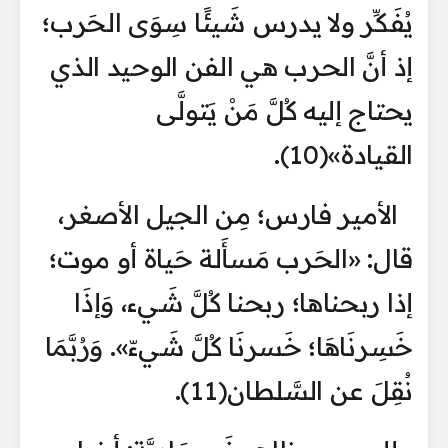
يُفَكِّر ولا يدرس شَيئًا سِوَى الحَرب؛
إذ أنَّ الحرب هي الفن الوحيد الذي
يحتاج إليه كُلَّ مَنْ يَتولَّى
القيادة»(10).
الأمير فارس؛ مِن الجيل الأصغر،
قال: «الحَرب مَسأَلة حَياة أو موت؛
إذا ربحناها؛ ربحنا كُلَّ شَيء، وَإذَا
خَسِرنَاهَا؛ خَسرنَا كُلَّ شَيءّ». وَرُبَّمَا
نُقِلَ عن السَّلطان(11).