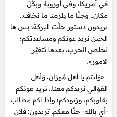
في أمريكا، وفي أوروبا، وبِكُلّ
مكان.. وحِنَّا ما يلزمنا ما نخاف..
تريدون دستور حَلَّت البَركَة؛ بس ها
الحين نريد عونكم ومساعدتكم؛
نخلص الحرب، بعدها تتغيَّر
الأمور».
«وَأنتم يا أهل مُورَان، وَأهل
العَوَالي نريدكم معنا.. نريد عونكم
بقلوبكم، وزنودكم؛ وإذا لكم مطالب
-أي بالله- حِنَّا معكم. تريدون: فلان