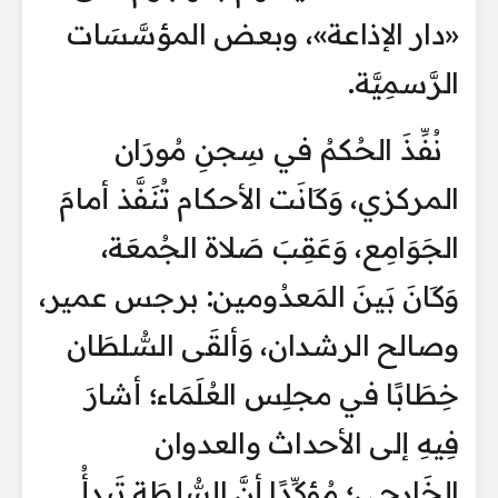
«دار الإذاعة»، وبعض المؤسَّسَات
الرَّسمِيَّة.
نُفِّذَ الحُكمُ في سِجنِ مُورَان
المركزي، وَكَانَت الأحكام تُنَفَّذ أمامَ
الجَوَامِع، وَعَقِبَ صَلاة الجُمعَة،
وَكَانَ بَينَ المَعدُومين: برجس عمير،
وصالح الرشدان، وَألقَى السُّلطَان
خِطَابًا في مجلِس العُلَمَاء؛ أشارَ
فِيهِ إلى الأحداث والعدوان
الخَارجِي؛ مُؤكِّدًا أنَّ السُّلطَة تَبدأُ