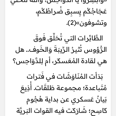
عَجَاجُكُم يِسبِق ضُراطُكُم،
وتشوفون»(2).
الطَّائِرات التي تُحَلِّق فَوقَ
الرُّؤوس تُثيرُ الرِّيبَةَ وَالخَوف.. هل
هي لقادة المُعَسكَر، أم لِلدَّوَاحِس؟
بَدَأت المُنَاوَشَات في فَترات
مُتَباعدة؛ مجموعة طَلقَات. أُذِيعَ
بَيانٌ عَسكري عن بداية هُجُوم
كَاسِح؛ شَارَكَت فيه القوات البَريَّة