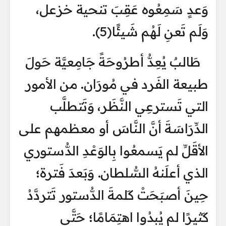
وَعدٍ سَمِعُوه عَقِبَ تنحية خزعل،
وَلَم تَعنِ لَهُم شَيئًا(5).
طَالبٌ يُعِدُّ أطرُوحَةً جَامِعيَّة حَولَ
طبيعة الفَرد في مُورَان. من الأمور
التي تَسترعِي النَّظَر، وَتَتطلَّب
الدِّرَاسَةَ أنَّ النَّاسَ أو معظمهم على
الأقَلِّ لم يَسمعُوا بِالوَعْدِ الدُّستوري
الذي أعلَنهُ السُّلطان. وَبَعدَ فَترة؛
حِينَ أصبَحَتْ كَلمةَ الدُّستور تَتردَّدُ
كَثيرًا لم يُبدُوا اهتِمَامًا؛ حَتَّى