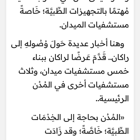
مُهتمًا بالتجهيزات الطِّبيَّة؛ خَاصةً
مستشفيات الميدان.
وهنا أخبار عديدة حَولَ وُصُولهِ إلى
راكان.. قَدَّمَ عَرضًا لراكان ببناء
خمس مستشفيات ميدان، وثلاث
مستشفيات أخرى في المُدُن
الرئيسية..
«المُدُن بحاجة إلى الخِدْمَات
الطِّبيَّة؛ خَاصَّةً؛ وقد زَادَت