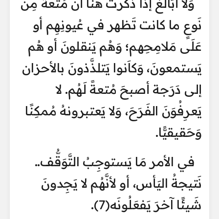
وَلا أبَالغ إذا ذكرت هُنَا أنَّ مُتعةً مِن
نَوعٍ ما كانت تَظهر في عُيونِهِم أو
عَلَى مَلامِحِهم؛ وَهُم يَنقلونَ أو هُم
يَستمعونَ، وَكاَنوا يَتلذَّذونَ بالأحزان
إلى دَرَجة أصبحَ مُتعةً لَهُم. لا
يَعرِفُوَنَ الفَرَحَ، وَلا يَعتبرونهُ مُمكِنًا
وَحَقيقيًّا.
في الأمر مَا يَستوجِبُ التَّوَقُّف..
نَتيجةُ اليَأس، أو لأنَّهُم لا يَجِدونَ
شَيئًا آخرَ يَفعَلُونَه(7).