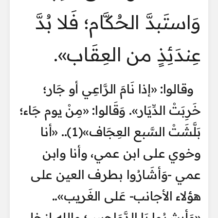
وَاستَبدَّ الحُكَّام؛ فَلا بُدَّ
عِندَئِذٍ من العِقَاب».
وقالوا: «إذا نَامَ الرَّاعِي أو جَار؛
خَرِبَتْ الدِّيَار». وَقَالوا: «مِنْ يوم جَاء؛
بَلَّشَتْ السَّبع العِجَاف»(1).. «أنا
وخوي على ابن عمي، وأنا وابن
عمي -وَأشَارُوا بطرف العين على
هؤلاء الأجانب- عَلى الغَريب»..
«وَأبشِرُوا يَا الدَّوَاحِس؛ والله لنخلي