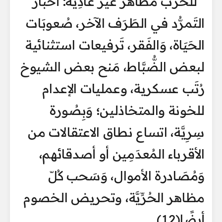
للحرب مظاهر غَير عَادِيَّة: أخبار
التَمرُّد في الطَرَف الآخر، صُعوبَات
الحَيَاة، وَالفَقر، تَرفيعات استثنائية
لبعض الضُّبَّاط، مَنح بعض الشيوخ
رُتَب عسكرية، وعمليات الإعدام
للخونة والمتخاذلين؛ وَبِصُورة
سِرِيَّة، اتساع نطاق الاعتقالات من
الأقرباء المُعدَمِين أو أصدقائهم،
وَمُصَادرة الأموال، وَسَحب كُلّ
مظاهر الحُرِّيَّة، وتحريض الخصوم
أيضًا(12).