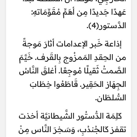
عَهدًا جَديدًا مِن أهَمِّ مُقَوِّمَاتهِ:
الدَّستور(4).
إذاعة خَبر الإعدامات أثارَ مَوجةً
من الحِقدِ المَمزُوج بِالقَرف. خَيَّمَ
الصَّمتُ ثَقيلًا مُوجِعًا. أغلقَ النَّاسُ
الجِهَاز الحَقِير. قَاطَعُوا خِطَابَ
السُّلطَان.
كَلِمَة الدُّستُور الشَّيطانيَّة أخذت
تقفز كَالجُندُبِ، وَسَخِرَ النَّاس مِنْ