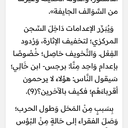
من السَّوَالف الجايفة».
وَيُبَرِّر الإعدامات دَاخِلَ السِّجن
المركزي؛ لتخفيف الإثارة، وَرُدود
الفِعْل. وَالتَّخويف حَاصِل؛ خُصُوصًا
بإعدام وَاحِد مِنَّا: برجس- ابن خَالِي؛
سَيقول النَّاس: هؤلاء لا يرحمون
أقرباءَهُم؛ فكيف بالآخرين؟(9).
بِسَببٍ مِنْ المَحَل وَطول الحرب؛
وَصَلَ الفقراء إلى حَالةٍ مِنْ البُؤس