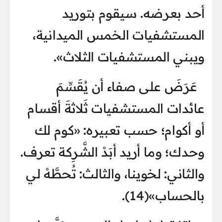
أحد بعرضه. سيقوم بتوريد
المستشفيات الخمس الميدانية،
ويبني المستشفيات الثلاث».
عَرَضَ على صفاء أن يُقَسِّمَ
عائدات المستشفيات ثَلاثةَ أقسام
أو أكوام؛ حسب تعبيره: «كوم لك
وحدك؛ وما أريد أبَدْ الشَّرِكة تعرف.
والثاني: لخوينا، والثالث: تُحطَّهْ لي
بالحساب»(14).