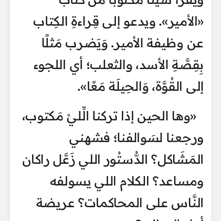
«الأمير». ويدعو إلى قِراءةِ الكِتاب
عن وظيفة الأمير. وَيَضرب مَثلًا
بِقِصَّةِ الأسد، والثعلب؛ أي اللجوء
إلى القُوَّة، وَالحِيلَة مَعًا».
«وها الحين إذا تركنا الِّليْ مَكتوب،
ورجعنا لسَوالفنا؛ فشهني
المَشَاكل؟ الدُّستُور اللي زَعَّل راكان
ومساعد؟ الكلام اللي يسولفه
النَّاس على المحاكمات؟ عريضة