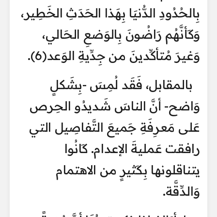
بِالحُدُودِ الدُّنيَا بِهَذا الحَدَثِ الخَطِير،
وَكَأنَّهُم رَاضُونَ بِالوَضعِ الحَالي،
وَغيرَ مُتأكِّدينَ من جِدِّيةِ الوَعد(6).
بالمقابل، فَقَد لُمِسَ -بِشَكلٍ
وَاضح- أنَّ الناسَ شَديدُو الحِرص
عَلى مَعرِفَةِ جَميعَ التَّفاصِيل التي
رافقت عَمليةَ الإعدام. كَانُوا
يتناقلونها بِكَثيرٍ من الاهتمام
وَالدِّقَّة.