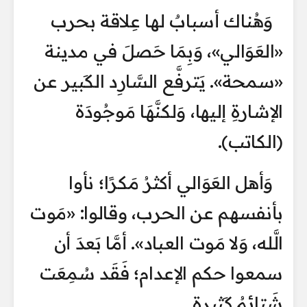
وَهُناك أسبابٌ لها عِلاقة بحرب
«العَوَالي»، وَبِمَا حَصلَ في مدينة
«سمحة». يَترفَّع السَّارِد الكَبير عن
الإشارةِ إليها، وَلكنَّهَا مَوجُودَة
(الكاتب).
وَأهل العَوَالي أكثرُ مَكرًا؛ نأوا
بأنفسهم عن الحرب، وقالوا: «مَوت
الَّله، وَلا مَوت العباد». أمَّا بَعدَ أن
سمعوا حكم الإعدام؛ فَقَد سُمِعَت
شَتائِمُ كَثيرة.