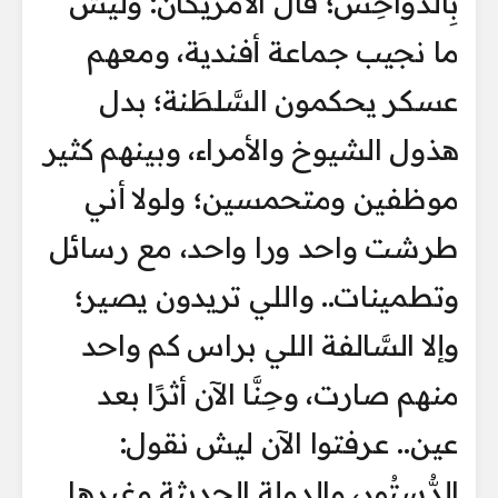
بِالدَّوَاحِس؛ قال الأمريكان: وليش
ما نجيب جماعة أفندية، ومعهم
عسكر يحكمون السَّلطَنة؛ بدل
هذول الشيوخ والأمراء، وبينهم كثير
موظفين ومتحمسين؛ ولولا أني
طرشت واحد ورا واحد، مع رسائل
وتطمينات.. واللي تريدون يصير؛
وإلا السَّالفة اللي براس كم واحد
منهم صارت، وحِنَّا الآن أثرًا بعد
عين.. عرفتوا الآن ليش نقول:
الدُّستُور، والدولة الحديثة وغيرها