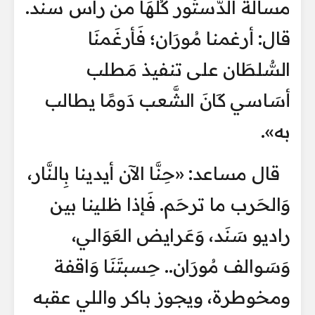
مسألة الدُّستُور كُلّهَا من راس سند.
قال: أرغمنا مُورَان؛ فَأرغَمنَا
السُّلطَان على تنفيذ مَطلب
أسَاسي كَانَ الشَّعب دَومًا يطالب
به».
قال مساعد: «حِنَّا الآن أيدينا بِالنَّار،
وَالحَرب ما ترحَم. فَإذا ظلينا بين
راديو سَنَد، وَعَرايض العَوَالي،
وَسَوالف مُورَان.. حِسبتَنَا وَاقفة
ومخوطرة، ويجوز باكر واللي عقبه