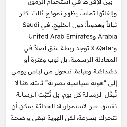
بين الإفراط في استخدام الرموز،
وإلغائها تماماً، يظهر نموذج ثالث أكثر
ثباتاً وهدوءاً: دول الخليج. في Saudi
Arabia وUnited Arab Emirates
وQatar، لا توجد ربطة عنق أصلاً في
المعادلة الرسمية، بل ثوب وغترة أو
دشداشة وعباءة، تتحول من لباس يومي
إلى “هوية سياسية بصرية” ثابتة. هنا لا
تُبدَّل الرسالة كل يوم، بل تُثبَّت الرسالة
نفسها عبر الاستمرارية: الحداثة يمكن أن
تتحرك بسرعة، لكن الهوية تبقى واضحة