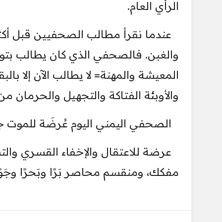
الرأي العام.
عندما نقرأ مطالب الصحفيين قبل أكث
والغبن. فالصحفي الذي كان يطالب ب
المعيشة والمهنة= لا يطالب الآن إلا بالب
والأوبئة الفتاكة والتجهيل والحرمان م
الصحفي اليمني اليوم عُرضَة للموت جُو
عرضة للاعتقال والإخفاء القسري وا
مفكك، ومنقسم محاصر بَرًا وبَحرًا وجَوًا ود