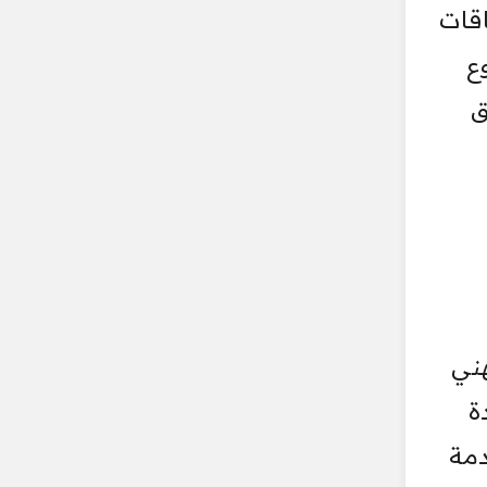
اقات
ع
ق
هني
ة
دمة