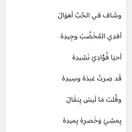
وشَاف في الحُبِّ أهوَالْ
أفدِي المُخَضَّبْ وجِيدِهْ
أحيَا فُؤَادِيْ نَشِيدِهْ
قَد صِرتْ عَبدَهْ وسِيدِهْ
وقُلت مَا لَيسْ يِنقَالْ
يِمشِيْ وَخَصرِهْ يِميدِهْ