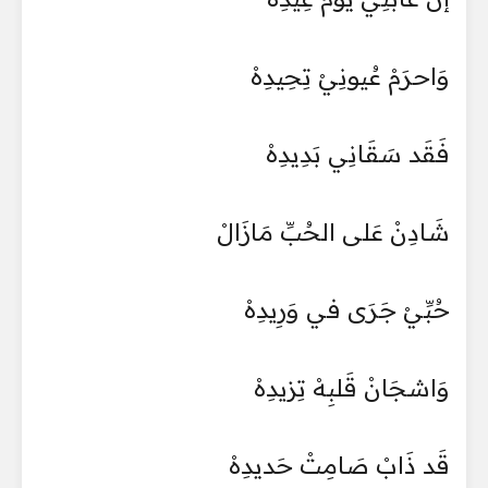
وَاحرَمْ عُيونِيْ تِحِيدِهْ
فَقَد سَقَانِي بَدِيدِهْ
شَادِنْ عَلى الحُبِّ مَازَالْ
حُبِّيْ جَرَى في وَرِيدِهْ
وَاشجَانْ قَلبِهْ تِزيدِهْ
قَد ذَابْ صَامِتْ حَديدِهْ