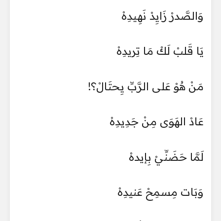
وَالصَّدرْ زَايِدْ نَهِيدِهْ
يَا قَلبْ لَكْ مَا تِريدِهْ
مَنْ هُوْ عَلى الرَّبِّ يِحتَالْ؟!
عَادْ الهَوَى مِنْ جَدِيدِهْ
لَمَّا حَضَنِّيْ بِإيدهْ
وَبَات مِسمِحْ عَنيدِهْ