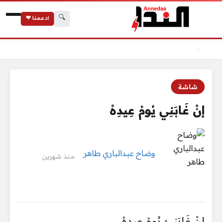
🔍
ادعمنا ❤
الرئيسية
إنْ غَابَنِي يُومْ عِيدِهْ
شاشة
إنْ غَابَنِي يُومْ عِيدِهْ
وضاح عبدالباري طاهر
منذ شهرين
إنْ غَابَنِيْ يُومْ عِيدِهْ