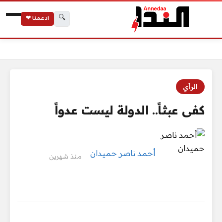
🔍
ادعمنا ❤
الرئيسية
كفى عبثاً.. الدولة ليست عدواً
الرأي
كفى عبثاً.. الدولة ليست عدواً
أحمد ناصر حميدان
منذ شهرين