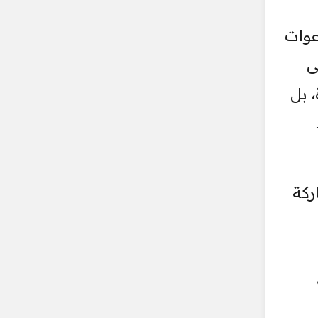
يم، فدعوات
ى
 بل
ركة