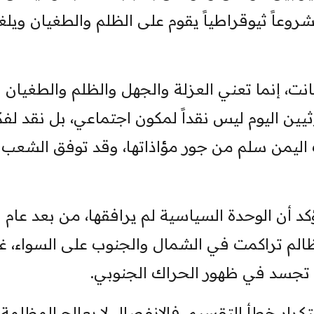
وعاً ثيوقراطياً يقوم على الظلم والطغيان ويل
انت، إنما تعني العزلة والجهل والظلم والطغيان
يين اليوم ليس نقداً لمكون اجتماعي، بل نقد لفك
ت اليمن سلم من جور مؤاذاتها، وقد توفق الشعب
د أن الوحدة السياسية لم يرافقها، من بعد عام
 المظالم تراكمت في الشمال والجنوب على السواء، غ
 تجسد في ظهور الحراك الجنوبي.
كرار خطأ التقسيم، فالانفصال لا يعالج المظلمة،