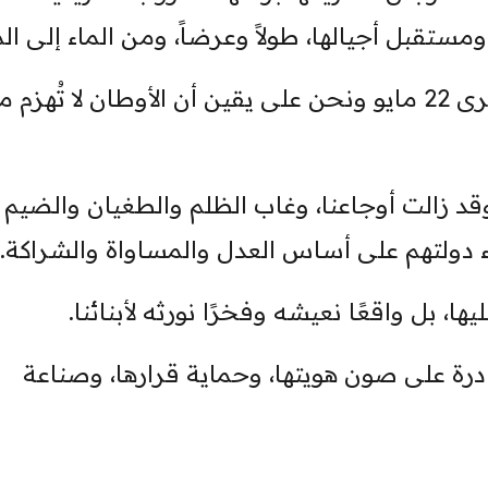
ستقبل أجيالها، طولاً وعرضاً، ومن الماء إلى الم
وفي الختام، ما علينا إلا أن نستقبل ذكرى 22 مايو ونحن على يقين أن الأوطان لا تُهز
وقد زالت أوجاعنا، وغاب الظلم والطغيان والضيم
اء دولتهم على أساس العدل والمساواة والشراكة.
، بل واقعًا نعيشه وفخرًا نورثه لأبنائنا.
قادرة على صون هويتها، وحماية قرارها، وصناعة