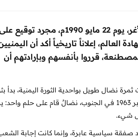
لم يكن ما حدث في ذلك اليوم الأغر، يوم 22 مايو 1990م، مجرد توقيع عل
ة العالم، إعلاناً تاريخياً أكد أن اليمنيين
لمصطنعة، قرروا بأنفسهم وبإرادتهم أن
رة نضال طويل بواحدية الثورة اليمنية، بدأ بثو
26 سبتمبر 1962 في الشمال، و14 أكتوبر 1963 في الجنوب، نضالٌ قام على حلم واحد
ل شيء.
د صفقة سياسية عابرة، وإنما كانت إجابة الشعب