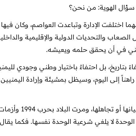
 سؤال الهوية: من نحن؟
ما اختلفت الإدارة وتباعدت العواصم، وكان فيها
الصعاب والتحديات الدولية والإقليمية والداخلي
مني في أن يحقق حلمه ويعيشه.
ـ22 مايو ليس احتفاءً بتاريخ، بل احتفاءٌ باختيار وطني وجودي لليم
ل راهناً إلى اليوم، وسيظل بمشيئة وإرادة اليمنيين
نعم، شابت المرحلة أخطاء لا يجوز نسيانها أو تجاهلها، ومرت البلاد بحرب 1994 و
لوحدة لا يلغي شرعية الوحدة نفسها. فكما يقال: