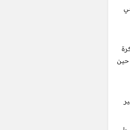
غي
رة
 حين
ير
 بل