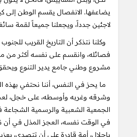
يضاعفها. الانفصال يقسم الوطن إلى كي
لاجئين جدداً، ويجعلنا جميعاً لقمة سائ
وكلنا نتذكر أن التاريخ القريب للجن
فصائله، وانقسم على نفسه أكثر من مرة،
مشروع وطني جامع يدير التنوع ويحقق ا
ما يحز في النفس، أننا نحتفي بهذه ا
وشرقه وغربه وأوسطه، على خجل، لعجزنا
الجمعية الشعبية والرسمية الشجاعة 
في الوقت نفسه، العجز المذل في أن نكو
بإجلال، أمة قادرة على أن تتصدى، بعزيم