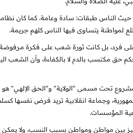
بي، عليه الصلاة والسلام.
ي، حيث الناس طبقات: سادة وعامة. كما كان نظاماً
طلع لمواطنة يتساوى فيها الناس كلهم جريمة.
 لم تكن انقلاباً على فرد، بل كانت ثورة شعب على فكرة مرفوضة
حكم حق مكتسب بالدم لا بالكفاءة، وأن الشعب ال
لمشروع تحت مسمى "الولاية" و"الحق الإلهي" هو
هورية، وجماعة انقلابية تريد فرض نفسها كسل
عية المؤسسات.
مييز بين مواطن ومواطن بسبب النسب، ولا يمكن