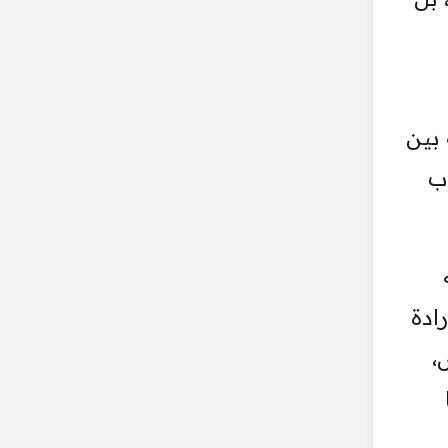
 بين
ب
ادة
،