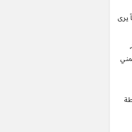
 يرى
،
يمني
طة