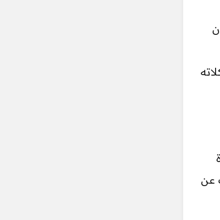
ن
اته
 عن