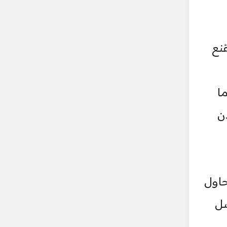
نع
ا
ن
حاول
سل