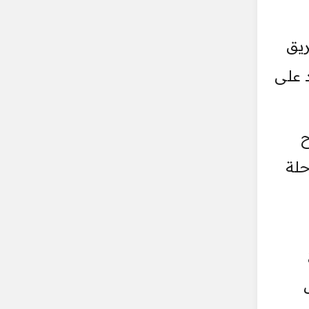
ريق
 على
ح
حلة