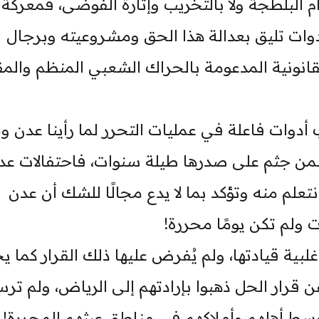
 البلطجة ولا بالتخريب وإثارة الفوضى، فمعركة
دوات تليق بعدالة هذا الحق ومشروعيته وبرجال
لقانونية المدعومة بالحراك الشعبي المنظم والمق
أدوات فاعلة في عمليات التحرر لما رأينا عدن وم
ن جثم على صدرها طيلة سنوات، فاحتفالات عد
تعلم منه وتؤكد بما لا يدع مجالًا للشك أن عدن
 ولم تكن يومًا محررة!
لبية قيادتها، ولم يُفرض عليها ذلك القرار كما ي
رار الحل ذهبوا بإرادتهم إلى الرياض، ولم تر
سط أهلهم وأملاكهم في مناطق عبثهم المحررة!