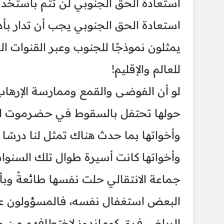
استعادة الحق الجنوبي لن تتم باستخدام
استعادة الحق الجنوبي يجب أن تدار بأ
يمثلون نموذجًا للجنوب وعبر القنوات ا
للعالم والإقليم!
لو أن الفوضى والقمع وممارسة الإرهاب 
حولها تحتفل بالسقوط في حضرموت لم
وأخواتها بما حدث هناك تمثل لنا درسًا ن
وأخواتها كانت أسيرة طوال تلك السنوات
جماعة الانتقالي حلت نفسها طائعةً وبأغ
البعض استغفال نفسه، فالمسؤولون عن ق
الرياض فرق كوماندوز لاختطافهم من و