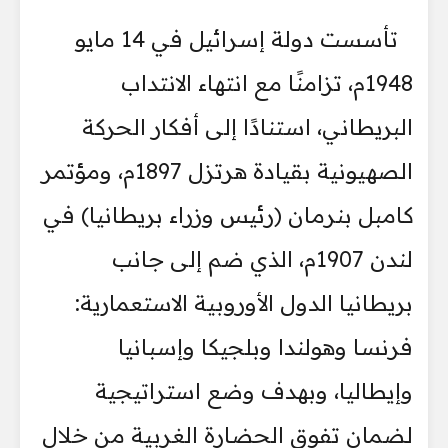
تأسست دولة إسرائيل في 14 مايو
1948م، تزامنًا مع انتهاء الانتداب
البريطاني، استنادًا إلى أفكار الحركة
الصهيونية بقيادة هرتزل 1897م، ومؤتمر
كامبل بنرمان (رئيس وزراء بريطانيا) في
لندن 1907م، الذي ضم إلى جانب
بريطانيا الدول الأوروبية الاستعمارية:
فرنسا وهولندا وبلجيكا وإسبانيا
وإيطاليا، وبهدف وضع استراتيجية
لضمان تفوق الحضارة الغربية من خلال