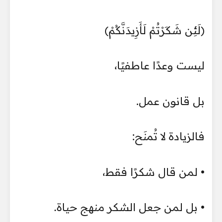
﴿لَئِن شَكَرْتُمْ لَأَزِيدَنَّكُمْ﴾
ليست وعدًا عاطفيًا،
بل قانون عمل.
فالزيادة لا تُمنَح:
• لمن قال شكرًا فقط،
• بل لمن جعل الشكر منهج حياة.