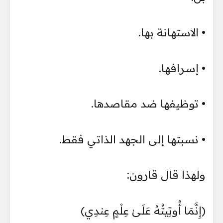
• الاستهانة بها.
• إسرافها.
• توظيفها ضد مقاصدها.
• نسبتها إلى الجهد الذاتي فقط.
ولهذا قال قارون:
﴿إِنَّمَا أُوتِيتُهُ عَلَىٰ عِلْمٍ عِندِي﴾