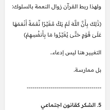
ولهذا ربط القرآن زوال النعمة بالسلوك:
﴿ذَٰلِكَ بِأَنَّ اللَّهَ لَمْ يَكُ مُغَيِّرًا نِّعْمَةً أَنْعَمَهَا
عَلَىٰ قَوْمٍ حَتَّىٰ يُغَيِّرُوا مَا بِأَنفُسِهِمْ﴾
التغيير هنا ليس إدعاء..
بل ممارسة.
--------------------------------------
5. الشكر كقانون اجتماعي