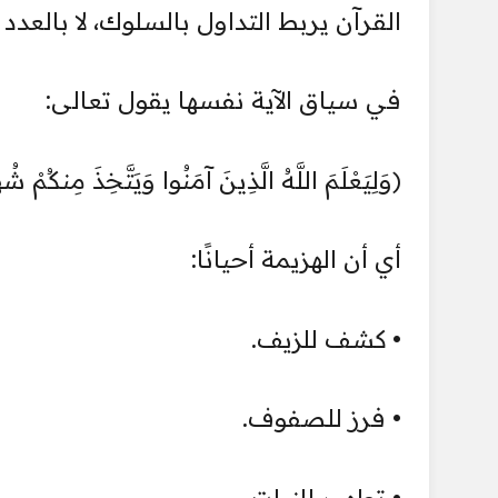
القرآن يربط التداول بالسلوك، لا بالعدد و
في سياق الآية نفسها يقول تعالى:
﴿وَلِيَعْلَمَ اللَّهُ الَّذِينَ آمَنُوا وَيَتَّخِذَ مِنكُمْ شُه
أي أن الهزيمة أحيانًا:
• كشف للزيف.
• فرز للصفوف.
• تطهير للنيات.