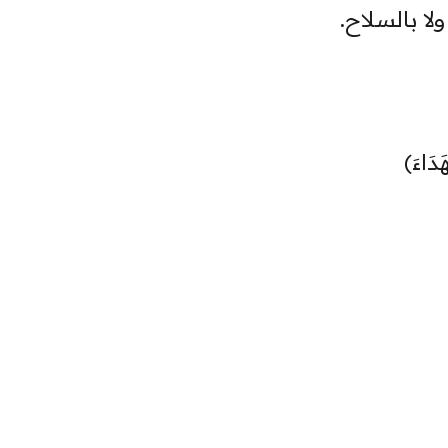
لا بالسلاح.
َدَاءَ﴾