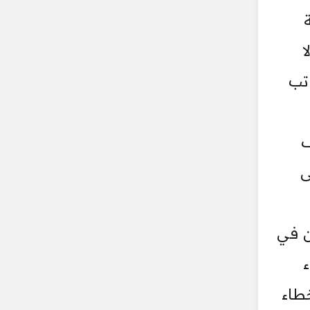
ا
تب
ف
ى
ن في
ء
طاء