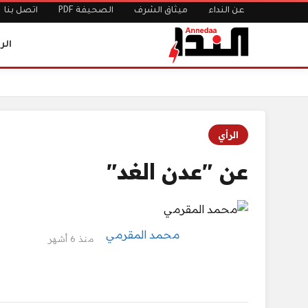
عن النداء
ميثاق الشرف
الصحيفة PDF
اتصل بنا
الر
الرئيسية
عن "عدن الغد"
الرأي
عن "عدن الغد"
محمد المقرمي
منذ 6 أشهر