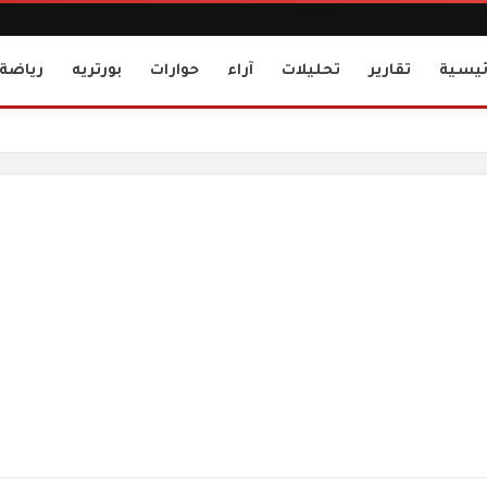
ئيسية
تقارير
تحليلات
آراء
حوارات
بورتريه
رياضة