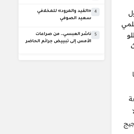
ل
«القيد والمرود» للمخلافي
4
سعيد الصوفي
علمي
لو
ناشر العبسي.. من صراعات
5
الأمس إلى تبييض جرائم الحاضر
دث
ة
جيج