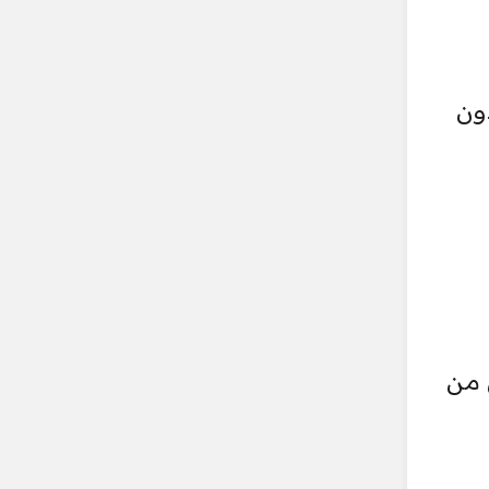
ون
 من