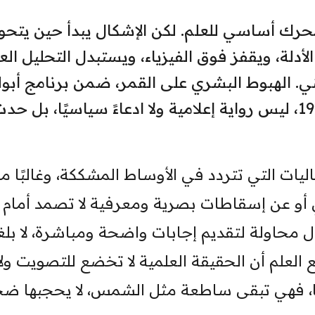
محرك أساسي للعلم. لكن الإشكال يبدأ حين يتحو
أدلة، ويقفز فوق الفيزياء، ويستبدل التحليل ال
ني. الهبوط البشري على القمر، ضمن برنامج أبول
الذي نفذته ناسا بين عامي 1969 و1972، ليس رواية إعلامية ولا ادعاءً سياسيًا، بل ح
ليات التي تتردد في الأوساط المشككة، وغالبًا ما
 أو عن إسقاطات بصرية ومعرفية لا تصمد أمام
ال محاولة لتقديم إجابات واضحة ومباشرة، لا بلغ
ع العلم أن الحقيقة العلمية لا تخضع للتصويت ولا
ونها، فهي تبقى ساطعة مثل الشمس، لا يحجبها ض