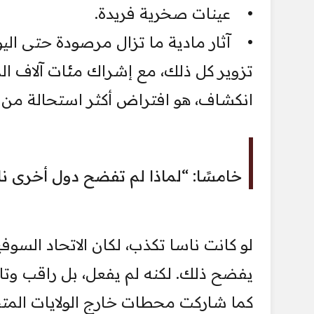
• عينات صخرية فريدة.
• آثار مادية ما تزال مرصودة حتى اليو
تزوير كل ذلك، مع إشراك مئات آلاف ال
انكشاف، هو افتراض أكثر استحالة من ت
خامسًا: “لماذا لم تفضح دول أخرى ن
لو كانت ناسا تكذب، لكان الاتحاد السوف
يفضح ذلك. لكنه لم يفعل، بل راقب وتاب
كما شاركت محطات خارج الولايات المتح