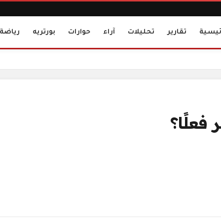
ئيسية
تقارير
تحليلات
آراء
حوارات
بورتريه
رياضة
فعلًا؟