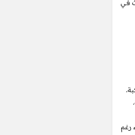
ث في
ة.
 رغم