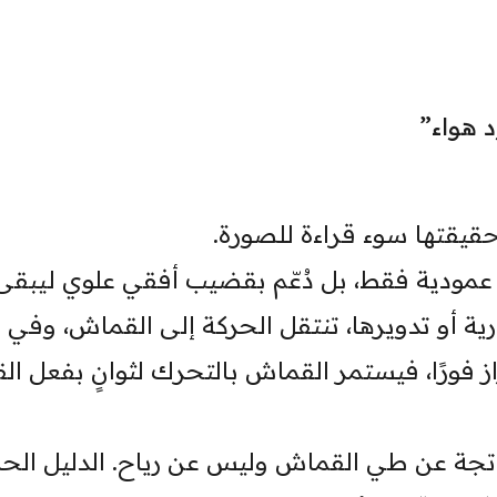
د هواء”
حقيقتها سوء قراءة للصورة.
ة عمودية فقط، بل دُعّم بقضيب أفقي علوي ليبقى
ية أو تدويرها، تنتقل الحركة إلى القماش، وفي
تزاز فورًا، فيستمر القماش بالتحرك لثوانٍ بفعل ا
اتجة عن طي القماش وليس عن رياح. الدليل الح