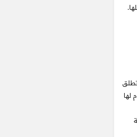
ا.
تطلق
 لها
ة