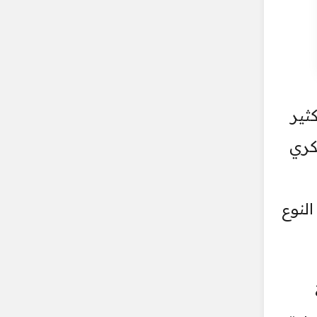
ثير
كري
لنوع