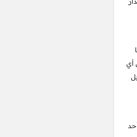
ار
 أي
ل
أحد