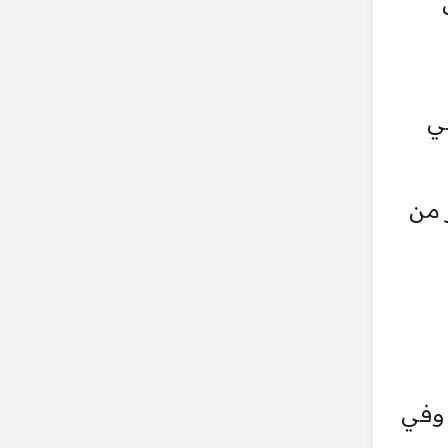
في
 من
 وفي